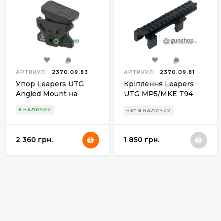
АРТИКУЛ:
2370.09.83
АРТИКУЛ:
2370.09.81
Упор Leapers UTG
Кріплення Leapers
Angled Mount на
UTG MP5/MKE T94
цевье. M-LOK. Black
Picatinny/Weaver. L -
В НАЛИЧИИ
НЕТ В НАЛИЧИИ
13,7 cм
2 360 грн.
1 850 грн.