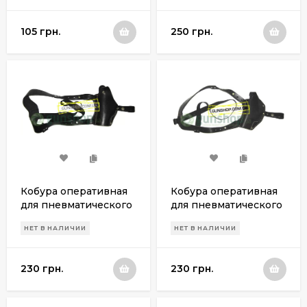
подсумком для
дополнительного
105 грн.
250 грн.
магазина
Кобура оперативная
Кобура оперативная
для пневматического
для пневматического
пистолета Crosman
пистолета Аникс А 101
НЕТ В НАЛИЧИИ
НЕТ В НАЛИЧИИ
C11 (левша)
/ 111 (левша)
230 грн.
230 грн.