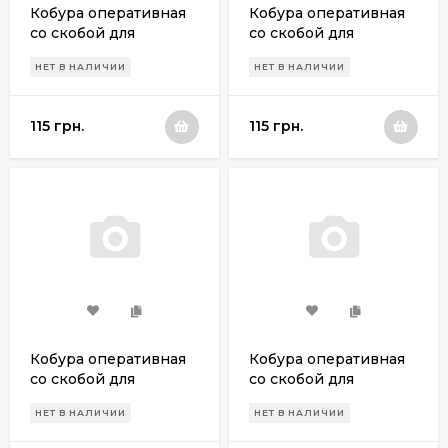
Кобура оперативная
Кобура оперативная
со скобой для
со скобой для
пневматического
пневматического
НЕТ В НАЛИЧИИ
НЕТ В НАЛИЧИИ
пистолета PPK/S
пистолета МР 654к
115 грн.
115 грн.
Кобура оперативная
Кобура оперативная
со скобой для
со скобой для
пневматического
пневматического
НЕТ В НАЛИЧИИ
НЕТ В НАЛИЧИИ
пистолета Скиф
револьвера Crosman
А-3000
357