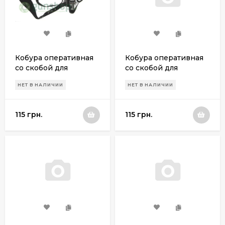
Кобура оперативная
Кобура оперативная
со скобой для
со скобой для
пневматического
пневматического
НЕТ В НАЛИЧИИ
НЕТ В НАЛИЧИИ
пистолета Аникс А 101
пистолета Аникс А
/ 111
101M / 112
115 грн.
115 грн.