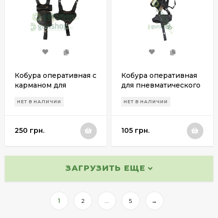
Кобура оперативная с
Кобура оперативная
карманом для
для пневматического
наручников и
пистолета МР-654К
НЕТ В НАЛИЧИИ
НЕТ В НАЛИЧИИ
магазина для
обновленный дизайн
пневматического
пистолета МР-654К
250 грн.
105 грн.
ЗАГРУЗИТЬ ЕЩЕ
1
2
...
5
→