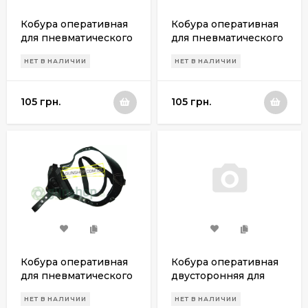
Кобура оперативная
Кобура оперативная
для пневматического
для пневматического
пистолета Walther CP
пистолета Walther CP
НЕТ В НАЛИЧИИ
НЕТ В НАЛИЧИИ
88
99 compact
105 грн.
105 грн.
Кобура оперативная
Кобура оперативная
для пневматического
двусторонняя для
пистолета Crosman
пневматического
НЕТ В НАЛИЧИИ
НЕТ В НАЛИЧИИ
C11
пистолета ПМ с