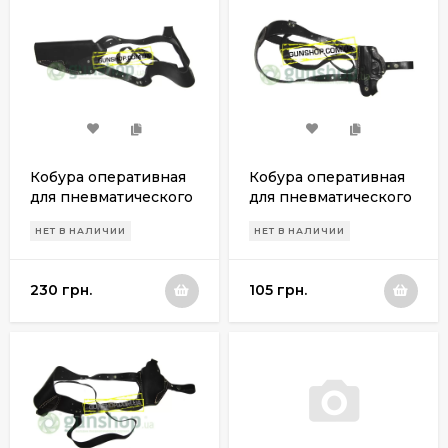
Кобура оперативная
Кобура оперативная
для пневматического
для пневматического
пистолета Аникс А
пистолета PPK/S
НЕТ В НАЛИЧИИ
НЕТ В НАЛИЧИИ
101M / 112 (левша)
230 грн.
105 грн.