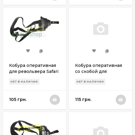
Кобура оперативная
Кобура оперативная
для револьвера Safari
со скобой для
РФ 420 (левша)
пневматического
НЕТ В НАЛИЧИИ
НЕТ В НАЛИЧИИ
пистолета Crosman
C11
105 грн.
115 грн.