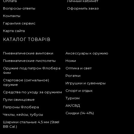
Оплата
Личный кабинет
Вопросы-ответы
Оформить заказ
Контакты
Гарантия сервис
Карта сайта
КАТАЛОГ ТОВАРІВ
Пневматические винтовки
Аксессуары к оружию
Пневматические пистолеты
Ножи
Оружие под патрон Флобера
Оптика и свет
4мм
Рогатки
Стартовое (сигнальное)
Игрушки и сувениры
оружие
Спорт и отдых
Средства по уходу за оружием
Туризм
Пули свинцовые
АК/СВД
Патроны Флобера
Скидки (14-41%)
Чехлы, кейсы, тубусы
Шарики стальные 4,5 мм (Steel
BB Cal.)