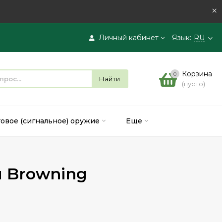
×
Личный кабинет
Язык:
RU
Вход
Корзина
0
Найти
(пусто)
Регистрация
товое (сигнальное) оружие
Еще
я Browning