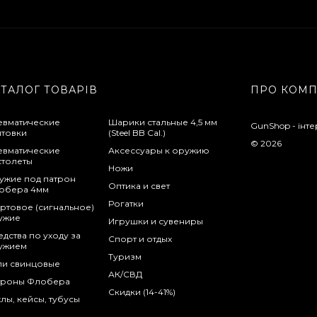
АТАЛОГ ТОВАРІВ
ПРО КОМ
евматические
Шарики стальные 4,5 мм
GunShop - інте
нтовки
(Steel BB Cal.)
© 2026
евматические
Аксессуары к оружию
столеты
Ножи
ужие под патрон
Оптика и свет
обера 4мм
Рогатки
ртовое (сигнальное)
ужие
Игрушки и сувениры
дства по уходу за
Спорт и отдых
ужием
Туризм
ли свинцовые
АК/СВД
троны Флобера
Скидки (14-41%)
лы, кейсы, тубусы