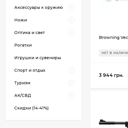
Аксессуары к оружию
Ножи
Оптика и свет
Browning Vec
Рогатки
НЕТ В НАЛИЧ
Пневматический
Игрушки и сувениры
пистолет Colt Special
Combat Classic
6 540 грн.
Спорт и отдых
3 944 грн.
Туризм
Патрони Флобера
Sellier&Bellot
АК/СВД
1 850 грн.
Скидки (14-41%)
Магазин для Beretta