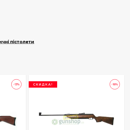
чні пістолети
-13%
СКИДКА!
-18%