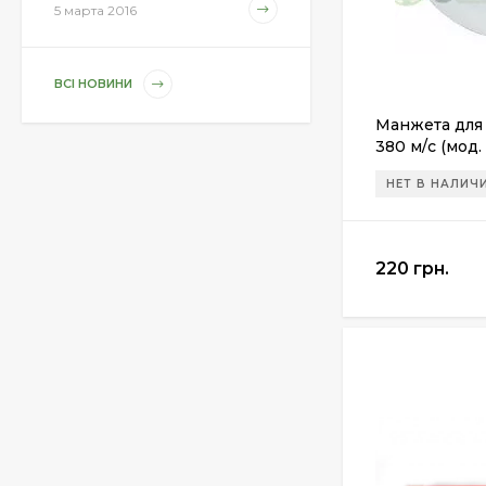
1 850 грн.
5 марта 2016
ВСІ НОВИНИ
Магазин для Beretta
Px4 Storm
Манжета для 
855 грн.
380 м/с (мод. 
НЕТ В НАЛИЧ
Средство для ухода
за оружием Ballistol
Spray , 50 мл.
220 грн.
175 грн.
Средство для ухода
за оружием Ballistol
Spray , 200 мл.
340 грн.