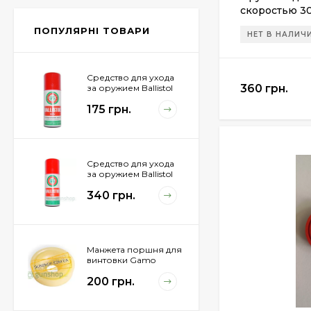
Px4 Storm
скоростью 30
855 грн.
ПОПУЛЯРНІ ТОВАРИ
НЕТ В НАЛИЧ
Средство для ухода
360 грн.
за оружием Ballistol
Spray , 50 мл.
175 грн.
Средство для ухода
за оружием Ballistol
Spray , 200 мл.
340 грн.
Манжета поршня для
винтовки Gamo
Hunter 1250
200 грн.