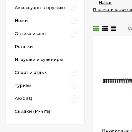
Hatsan
Аксессуары к оружию
Пневматические в
Ножи
С
Оптика и свет
Рогатки
Пневматический
Игрушки и сувениры
пистолет Colt Special
Combat Classic
6 540 грн.
Спорт и отдых
Туризм
Патрони Флобера
Sellier&Bellot
АК/СВД
1 850 грн.
Скидки (14-41%)
Магазин для Beretta
Пружина для 