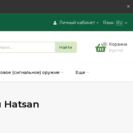
×
Личный кабинет
Язык:
RU
Вход
Корзина
0
Найти
(пусто)
Регистрация
товое (сигнальное) оружие
Еще
 Hatsan