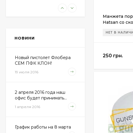
Пневматическая
винтовка Beretta Cx4
Манжета пор
Storm
Hatsan со ск
11 100 грн.
НЕТ В НАЛИЧ
НОВИНИ
Пули JSB "Exact
Diabolo" 4,50мм
250 грн.
(500шт.)
Новый пистолет Флобера
690 грн.
СЕМ ПФК КЛОН!
19 июля 2016
Пневматический
пистолет Colt Special
2 апреля 2016 года наш
Combat Classic
6 540 грн.
офис будет принимать...
1 апреля 2016
Патрони Флобера
Sellier&Bellot
График работы на 8 марта