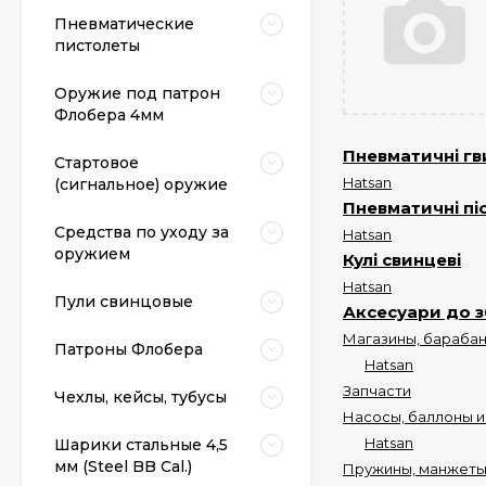
Пневматические
пистолеты
Оружие под патрон
Флобера 4мм
Пневматичні гв
Стартовое
Hatsan
(сигнальное) оружие
Пневматичні пі
Средства по уходу за
Hatsan
оружием
Кулі свинцеві
Hatsan
Пули свинцовые
Аксесуари до з
Магазины, бараба
Патроны Флобера
Hatsan
Запчасти
Чехлы, кейсы, тубусы
Насосы, баллоны и
Hatsan
Шарики стальные 4,5
мм (Steel BB Cal.)
Пружины, манжеты, 