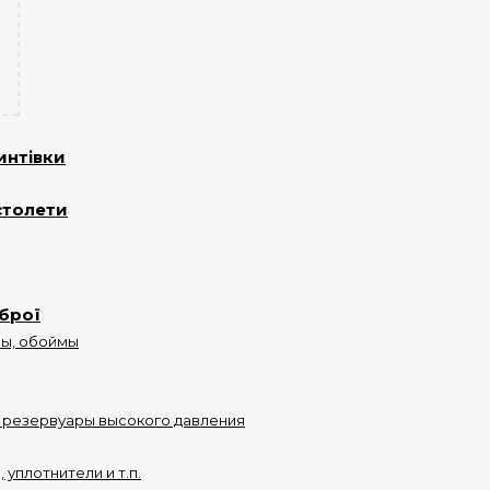
интівки
столети
брої
ны, обоймы
 резервуары высокого давления
уплотнители и т.п.