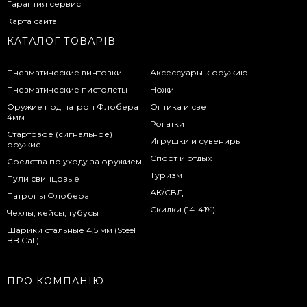
Гарантия сервис
Карта сайта
КАТАЛОГ ТОВАРІВ
Пневматические винтовки
Аксессуары к оружию
Пневматические пистолеты
Ножи
Оружие под патрон Флобера
Оптика и свет
4мм
Рогатки
Стартовое (сигнальное)
Игрушки и сувениры
оружие
Спорт и отдых
Средства по уходу за оружием
Туризм
Пули свинцовые
АК/СВД
Патроны Флобера
Скидки (14-41%)
Чехлы, кейсы, тубусы
Шарики стальные 4,5 мм (Steel
BB Cal.)
ПРО КОМПАНІЮ