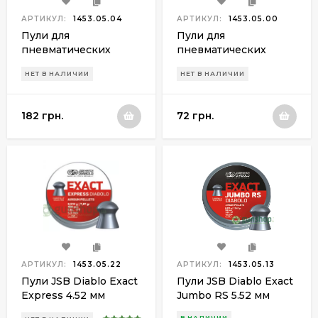
АРТИКУЛ:
1453.05.04
АРТИКУЛ:
1453.05.00
Пули для
Пули для
пневматических
пневматических
винтовок JSB Match
пистолетов JSB Match
НЕТ В НАЛИЧИИ
НЕТ В НАЛИЧИИ
Diablo 4.52 мм
Diablo 4.51 мм (500шт.)
(500шт.) 0,520 гр.
0,5 гр.
182 грн.
72 грн.
АРТИКУЛ:
1453.05.22
АРТИКУЛ:
1453.05.13
Пули JSB Diablo Exact
Пули JSB Diablo Exact
Express 4.52 мм
Jumbo RS 5.52 мм
(500шт.) 0.510 гр.
(500шт.) 0.870 гр.
В НАЛИЧИИ