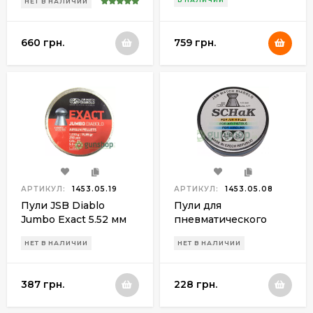
НЕТ В НАЛИЧИИ
660 грн.
759 грн.
АРТИКУЛ:
1453.05.19
АРТИКУЛ:
1453.05.08
Пули JSB Diablo
Пули для
Jumbo Exact 5.52 мм
пневматического
(250шт.) 1.03 гр.
оружия JSB Diablo
НЕТ В НАЛИЧИИ
НЕТ В НАЛИЧИИ
SCHak 4.5 мм (500шт.)
0.520 гр.
387 грн.
228 грн.