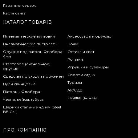
Гарантия сервис
Карта сайта
КАТАЛОГ ТОВАРІВ
Пневматические винтовки
Аксессуары к оружию
Пневматические пистолеты
Ножи
Оружие под патрон Флобера
Оптика и свет
4мм
Рогатки
Стартовое (сигнальное)
Игрушки и сувениры
оружие
Спорт и отдых
Средства по уходу за оружием
Туризм
Пули свинцовые
АК/СВД
Патроны Флобера
Скидки (14-41%)
Чехлы, кейсы, тубусы
Шарики стальные 4,5 мм (Steel
BB Cal.)
ПРО КОМПАНІЮ