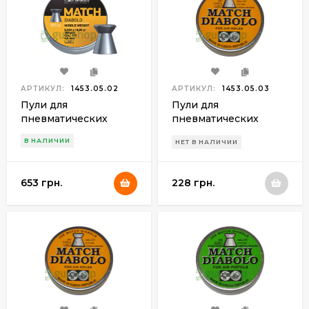
АРТИКУЛ:
1453.05.02
АРТИКУЛ:
1453.05.03
Пули для
Пули для
пневматических
пневматических
винтовок JSB Match
винтовок JSB Match
В НАЛИЧИИ
НЕТ В НАЛИЧИИ
Diablo 4.5 мм (500шт.)
Diablo 4.51 мм (500шт.)
0,520гр.
0,520гр.
653 грн.
228 грн.