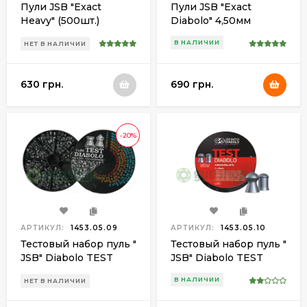
Пули JSB "Exact
Пули JSB "Exact
Heavy" (500шт.)
Diabolo" 4,50мм
(500шт.)
В НАЛИЧИИ
НЕТ В НАЛИЧИИ
630 грн.
690 грн.
-20%
АРТИКУЛ:
1453.05.09
АРТИКУЛ:
1453.05.10
Тестовый набор пуль "
Тестовый набор пуль "
JSB" Diabolo TEST
JSB" Diabolo TEST
4,5мм (0,520; 0,535 гр.)
EXACT 4,5мм (0,475;
В НАЛИЧИИ
НЕТ В НАЛИЧИИ
350 шт/уп
0,510; 0,547; 0,670;
0,870 гр.) 350 шт/уп