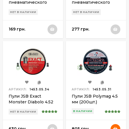
пневматического
пневматического
оружия JSB Match
оружия JSB Straton
НЕТ В НАЛИЧИИ
НЕТ В НАЛИЧИИ
Diablo S100 4.52 мм
Diablo 4.5 мм (500шт.)
(500шт.) 0.535 гр.
0.535 гр.
169 грн.
277 грн.
АРТИКУЛ:
1453.05.34
АРТИКУЛ:
1453.05.31
Пули JSB Exact
Пули JSB Polymag 4.5
Monster Diabolo 4.52
мм (200шт.)
мм (400шт.)
В НАЛИЧИИ
НЕТ В НАЛИЧИИ
630 грн.
805 грн.