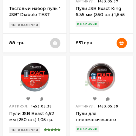
АРТИКУЛ:
1453.05.37
Тестовый набор пуль "
Пули JSB Exact King
JSB" Diabolo TEST
6.35 мм (350 шт.) 1,645
4,5мм (0,510 гр.; 0,535
гр.
В НАЛИЧИИ
НЕТ В НАЛИЧИИ
гр.; 0,547 гр.; 0,670 гр.)
350 шт/уп
88 грн.
851 грн.
АРТИКУЛ:
1453.05.38
АРТИКУЛ:
1453.05.39
Пули JSB Beast 4,52
Пули для
мм (250 шт.) 1,05 гр.
пневматического
оружия JSB Exact 9
В НАЛИЧИИ
НЕТ В НАЛИЧИИ
mm (100шт.)