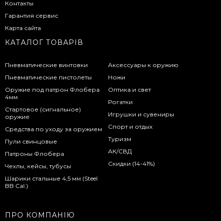
Контакты
Гарантия сервис
Карта сайта
КАТАЛОГ ТОВАРІВ
Пневматические винтовки
Аксессуары к оружию
Пневматические пистолеты
Ножи
Оружие под патрон Флобера
Оптика и свет
4мм
Рогатки
Стартовое (сигнальное)
Игрушки и сувениры
оружие
Спорт и отдых
Средства по уходу за оружием
Туризм
Пули свинцовые
АК/СВД
Патроны Флобера
Скидки (14-41%)
Чехлы, кейсы, тубусы
Шарики стальные 4,5 мм (Steel
BB Cal.)
ПРО КОМПАНІЮ