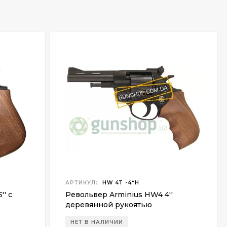
АРТИКУЛ:
HW 4T -4*H
'' с
Револьвер Arminius HW4 4''
деревянной рукоятью
НЕТ В НАЛИЧИИ