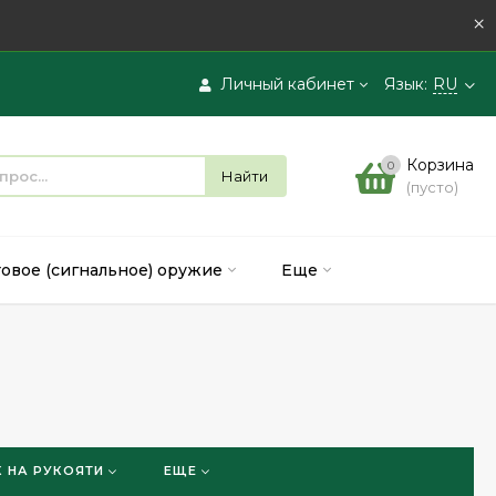
×
Личный кабинет
Язык:
RU
Вход
Корзина
0
Найти
(пусто)
Регистрация
товое (сигнальное) оружие
Еще
 НА РУКОЯТИ
ЕЩЕ