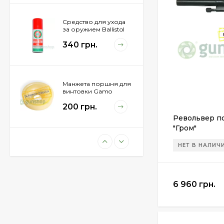
Средство для ухода
за оружием Ballistol
Spray , 200 мл.
340 грн.
Манжета поршня для
винтовки Gamo
Hunter 1250
200 грн.
Револьвер п
"Гром"
НЕТ В НАЛИЧ
Пневматическая
винтовка Beretta Cx4
Storm
11 100 грн.
6 960 грн.
Пули JSB "Exact
Diabolo" 4,50мм
(500шт.)