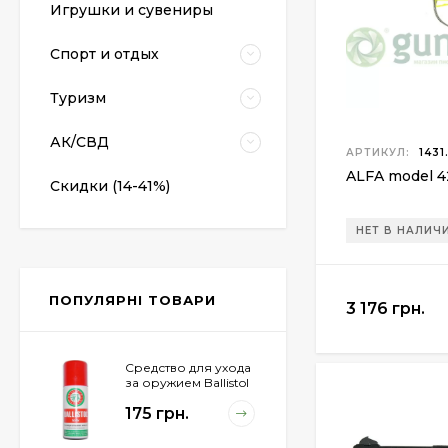
Игрушки и сувениры
пистолет Colt Special
Combat Classic
6 540 грн.
Спорт и отдых
Туризм
Патрони Флобера
Sellier&Bellot
АК/СВД
АРТИКУЛ:
1431
1 850 грн.
ALFA model 4
Скидки (14-41%)
НЕТ В НАЛИЧ
Магазин для Beretta
Px4 Storm
855 грн.
ПОПУЛЯРНІ ТОВАРИ
3 176 грн.
Средство для ухода
за оружием Ballistol
Spray , 50 мл.
175 грн.