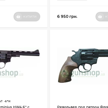
6 950 грн.
КУПИТИ
К
T -6*H
minius HW4 6'' с
Револьвер под патрон Фло