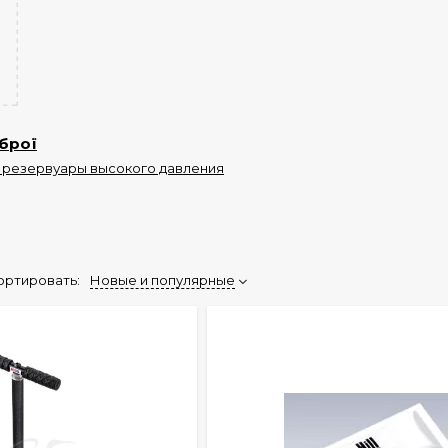
брої
 резервуары высокого давления
ортировать:
Новые и популярные