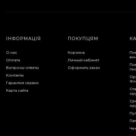
Манжета поршня для
винтовки Gamo
Hunter 1250
200 грн.
ІНФОРМАЦІЯ
ПОКУПЦЯМ
К
О нас
Корзина
Пн
ви
Оплата
Личный кабинет
Пн
Вопросы-ответы
Оформить заказ
пи
Контакты
Ор
Фл
Гарантия сервис
Ста
Карта сайта
ор
Сре
ор
Пу
Па
Чех