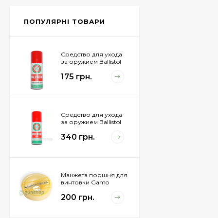
Px4 Storm
855 грн.
ПОПУЛЯРНІ ТОВАРИ
Средство для ухода
за оружием Ballistol
Spray , 50 мл.
175 грн.
Средство для ухода
за оружием Ballistol
Spray , 200 мл.
340 грн.
Манжета поршня для
винтовки Gamo
Hunter 1250
200 грн.