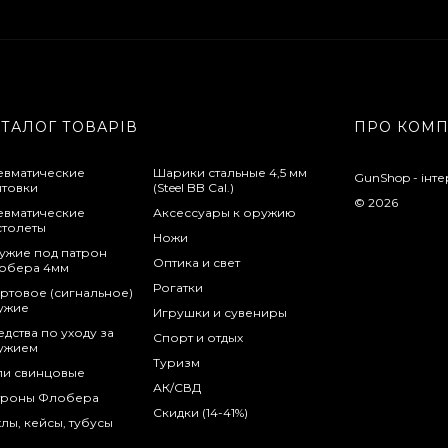
АТАЛОГ ТОВАРІВ
ПРО КОМ
евматические
Шарики стальные 4,5 мм
GunShop - інте
нтовки
(Steel BB Cal.)
© 2026
евматические
Аксессуары к оружию
столеты
Ножи
ужие под патрон
Оптика и свет
обера 4мм
Рогатки
ртовое (сигнальное)
ужие
Игрушки и сувениры
дства по уходу за
Спорт и отдых
ужием
Туризм
ли свинцовые
АК/СВД
троны Флобера
Скидки (14-41%)
лы, кейсы, тубусы