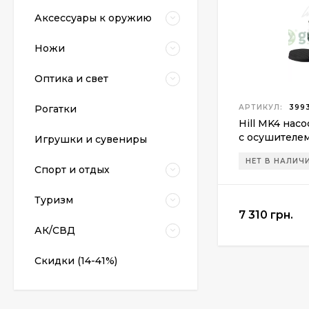
Аксессуары к оружию
Ножи
Оптика и свет
Рогатки
АРТИКУЛ:
3993
Hill MK4 нас
Пневматический
с осушителем
Игрушки и сувениры
пистолет Colt Special
Combat Classic
6 540 грн.
НЕТ В НАЛИЧ
Спорт и отдых
Туризм
7 310 грн.
Патрони Флобера
Sellier&Bellot
АК/СВД
1 850 грн.
Скидки (14-41%)
Магазин для Beretta