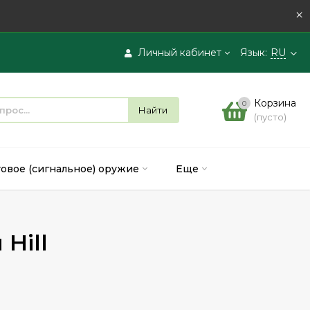
×
Личный кабинет
Язык:
RU
Вход
Корзина
0
Найти
(пусто)
Регистрация
товое (сигнальное) оружие
Еще
Hill