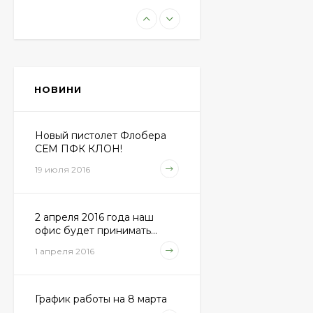
Пневматическая
винтовка Beretta Cx4
Storm
11 100 грн.
НОВИНИ
Пули JSB "Exact
Diabolo" 4,50мм
(500шт.)
Новый пистолет Флобера
690 грн.
СЕМ ПФК КЛОН!
19 июля 2016
Пневматический
пистолет Colt Special
2 апреля 2016 года наш
Combat Classic
6 540 грн.
офис будет принимать...
1 апреля 2016
Патрони Флобера
Sellier&Bellot
График работы на 8 марта