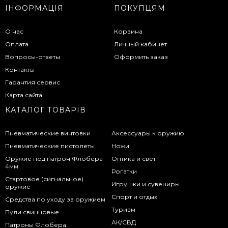
ІНФОРМАЦІЯ
ПОКУПЦЯМ
О нас
Корзина
Оплата
Личный кабинет
Вопросы-ответы
Оформить заказ
Контакты
Гарантия сервис
Карта сайта
КАТАЛОГ ТОВАРІВ
Пневматические винтовки
Аксессуары к оружию
Пневматические пистолеты
Ножи
Оружие под патрон Флобера
Оптика и свет
4мм
Рогатки
Стартовое (сигнальное)
Игрушки и сувениры
оружие
Спорт и отдых
Средства по уходу за оружием
Туризм
Пули свинцовые
АК/СВД
Патроны Флобера