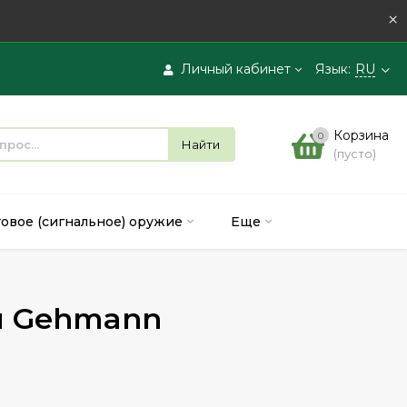
×
Личный кабинет
Язык:
RU
Вход
Корзина
0
Найти
(пусто)
Регистрация
товое (сигнальное) оружие
Еще
я Gehmann