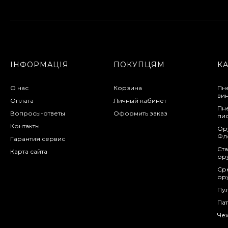
Манжета поршня для
винтовки Gamo
Hunter 1250
200 грн.
ІНФОРМАЦІЯ
ПОКУПЦЯМ
К
О нас
Корзина
Пн
ви
Оплата
Личный кабинет
Пн
Вопросы-ответы
Оформить заказ
пи
Контакты
Ор
Фл
Гарантия сервис
Ста
Карта сайта
ор
Сре
ор
Пу
Па
Чех