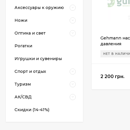
Аксессуары к оружию
Ножи
Оптика и свет
Gehmann нас
давления
Рогатки
НЕТ В НАЛИЧ
Пневматический
Игрушки и сувениры
пистолет Colt Special
Combat Classic
6 540 грн.
Спорт и отдых
2 200 грн.
Туризм
Патрони Флобера
Sellier&Bellot
АК/СВД
1 850 грн.
Скидки (14-41%)
Магазин для Beretta