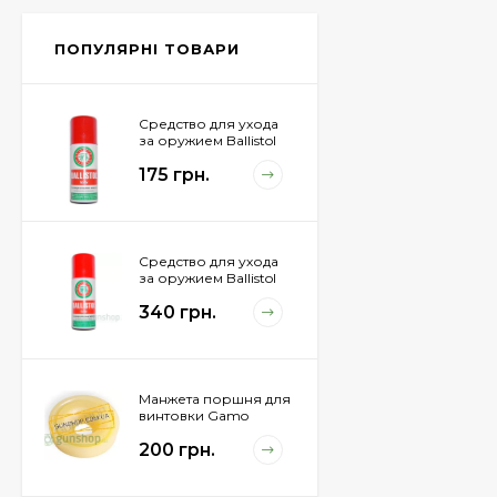
Px4 Storm
855 грн.
ПОПУЛЯРНІ ТОВАРИ
Средство для ухода
за оружием Ballistol
Spray , 50 мл.
175 грн.
Средство для ухода
за оружием Ballistol
Spray , 200 мл.
340 грн.
Манжета поршня для
винтовки Gamo
Hunter 1250
200 грн.