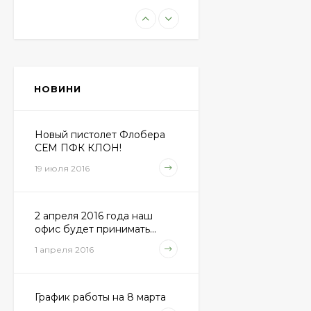
Пневматическая
винтовка Beretta Cx4
Storm
11 100 грн.
НОВИНИ
Пули JSB "Exact
Diabolo" 4,50мм
(500шт.)
Новый пистолет Флобера
690 грн.
СЕМ ПФК КЛОН!
19 июля 2016
Пневматический
пистолет Colt Special
2 апреля 2016 года наш
Combat Classic
6 540 грн.
офис будет принимать...
1 апреля 2016
Патрони Флобера
Sellier&Bellot
График работы на 8 марта