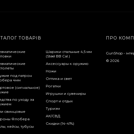
АТАЛОГ ТОВАРІВ
ПРО КОМ
евматические
Шарики стальные 4,5 мм
GunShop - інте
нтовки
(Steel BB Cal.)
© 2026
евматические
Аксессуары к оружию
столеты
Ножи
ужие под патрон
Оптика и свет
обера 4мм
Рогатки
ртовое (сигнальное)
ужие
Игрушки и сувениры
дства по уходу за
Спорт и отдых
ужием
Туризм
ли свинцовые
АК/СВД
троны Флобера
Скидки (14-41%)
лы, кейсы, тубусы