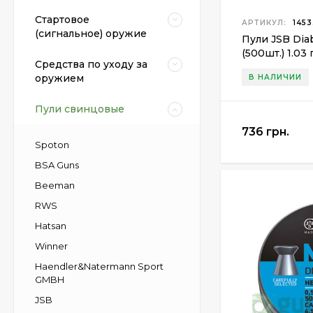
Стартовое
АРТИКУЛ:
1453
(сигнальное) оружие
Пули JSB Diab
(500шт.) 1.03 
Средства по уходу за
оружием
В НАЛИЧИИ
Пули свинцовые
736 грн.
Spoton
BSA Guns
Beeman
RWS
Hatsan
Winner
Haendler&Natermann Sport
GMBH
JSB