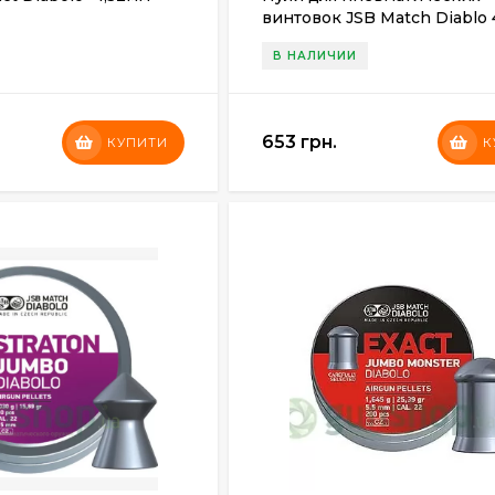
винтовок JSB Match Diablo 
(500шт.) 0,520гр.
В НАЛИЧИИ
653 грн.
КУПИТИ
К