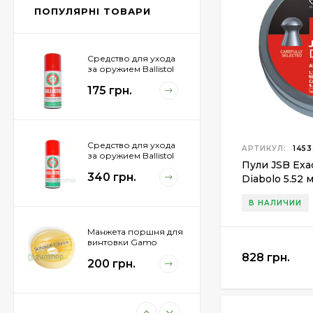
855 грн.
ПОПУЛЯРНІ ТОВАРИ
Средство для ухода
за оружием Ballistol
Spray , 50 мл.
175 грн.
Средство для ухода
АРТИКУЛ:
1453
за оружием Ballistol
Пули JSB Exa
Spray , 200 мл.
340 грн.
Diabolo 5.52 м
В НАЛИЧИИ
Манжета поршня для
винтовки Gamo
Hunter 1250
828 грн.
200 грн.