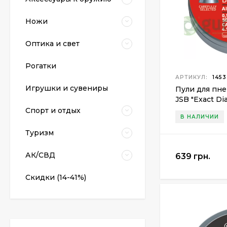
Ножи
Оптика и свет
Рогатки
АРТИКУЛ:
1453
Пневматический
Игрушки и сувениры
Пули для пн
пистолет Colt Special
Combat Classic
JSB "Exact Di
6 540 грн.
Спорт и отдых
В НАЛИЧИИ
Туризм
Патрони Флобера
Sellier&Bellot
АК/СВД
639 грн.
1 850 грн.
Скидки (14-41%)
Магазин для Beretta
Px4 Storm