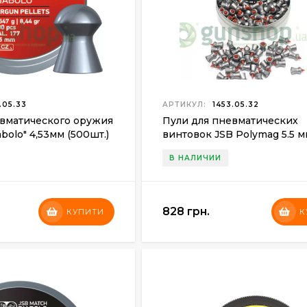
.05.33
АРТИКУЛ:
1453.05.32
евматического оружия
Пули для пневматических
abolo" 4,53мм (500шт.)
винтовок JSB Polymag 5.5 
(200шт.)
В НАЛИЧИИ
828 грн.
КУПИТИ
К