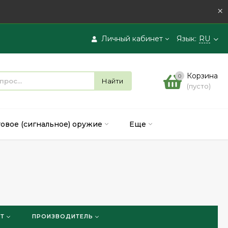
×
Личный кабинет
Язык:
RU
Вход
Корзина
0
Найти
(пусто)
Регистрация
товое (сигнальное) оружие
Еще
ШТ
ПРОИЗВОДИТЕЛЬ