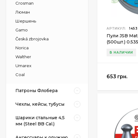
Crosman
Люман
Шершень
АРТИКУЛ:
1453
Gamo
Пули JSB Matc
Česká zbrojovka
(500шт.) 0.535
Norica
В НАЛИЧИИ
Walther
Umarex
Coal
653 грн.
Патроны Флобера
Чехлы, кейсы, тубусы
Шарики стальные 4,5
мм (Steel BB Cal.)
Аксессуары к оружию