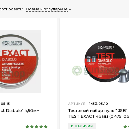
ортировать:
Новые и популярные
.05.15
АРТИКУЛ:
1453.05.10
ct Diabolo" 4,50мм
Тестовый набор пуль " JSB" 
TEST EXACT 4,5мм (0,475; 0,5
0,547; 0,670; 0,870 гр.) 350 
В НАЛИЧИИ