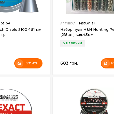
.05.06
АРТИКУЛ:
1453.01.81
h Diablo S100 4.51 мм
Набор пуль H&N Hunting Pe
 гр.
(215шт.) кал.4.5мм
В НАЛИЧИИ
603 грн.
КУПИТИ
К