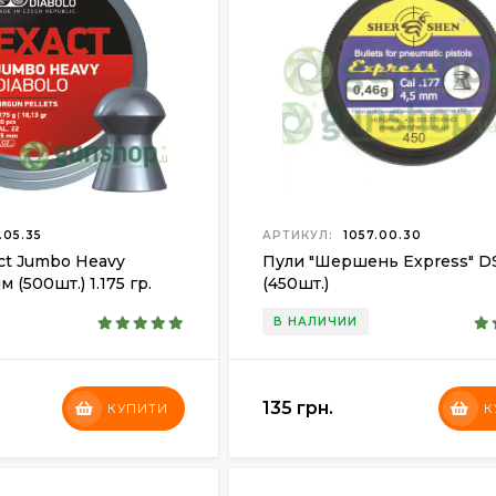
.05.35
АРТИКУЛ:
1057.00.30
ct Jumbo Heavy
Пули "Шершень Express" DS
м (500шт.) 1.175 гр.
(450шт.)
В НАЛИЧИИ
135 грн.
КУПИТИ
К