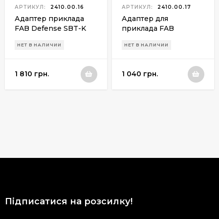
АРТИКУЛ:
2410.00.16
АРТИКУЛ:
2410.00.17
Адаптер приклада
Адаптер для
FAB Defense SBT-K
приклада FAB
для АК-47 с
Defense RBT-K47 для
НЕТ В НАЛИЧИИ
НЕТ В НАЛИЧИИ
компенсатором
АК-47(черный)
отдачи(черный)
1 810 грн.
1 040 грн.
Підписатися на розсилку!