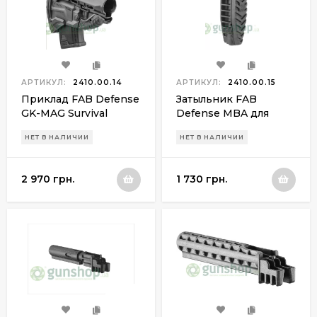
АРТИКУЛ:
2410.00.14
АРТИКУЛ:
2410.00.15
Приклад FAB Defense
Затыльник FAB
GK-MAG Survival
Defense MBA для
Buttstock для АК без
прикладов серий GL-
НЕТ В НАЛИЧИИ
НЕТ В НАЛИЧИИ
адаптера(черный)
SHOCK и GL-MAG
2 970 грн.
1 730 грн.