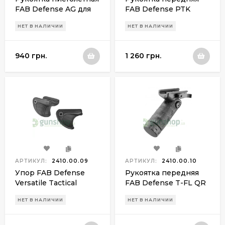
FAB Defense AG для
FAB Defense PTK
АК-47/74 (Сайга)
горизонтальная
НЕТ В НАЛИЧИИ
НЕТ В НАЛИЧИИ
940 грн.
1 260 грн.
АРТИКУЛ:
2410.00.09
АРТИКУЛ:
2410.00.10
Упор FAB Defense
Рукоятка передняя
Versatile Tactical
FAB Defense T-FL QR
Support (2 шт)
складная
НЕТ В НАЛИЧИИ
НЕТ В НАЛИЧИИ
быстросъёмная