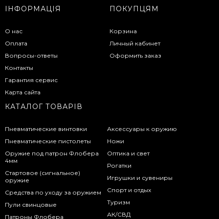
ІНФОРМАЦІЯ
ПОКУПЦЯМ
О нас
Корзина
Оплата
Личный кабинет
Вопросы-ответы
Оформить заказ
Контакты
Гарантия сервис
Карта сайта
КАТАЛОГ ТОВАРІВ
Пневматические винтовки
Аксессуары к оружию
Пневматические пистолеты
Ножи
Оружие под патрон Флобера
Оптика и свет
4мм
Рогатки
Стартовое (сигнальное)
Игрушки и сувениры
оружие
Спорт и отдых
Средства по уходу за оружием
Туризм
Пули свинцовые
АК/СВД
Патроны Флобера