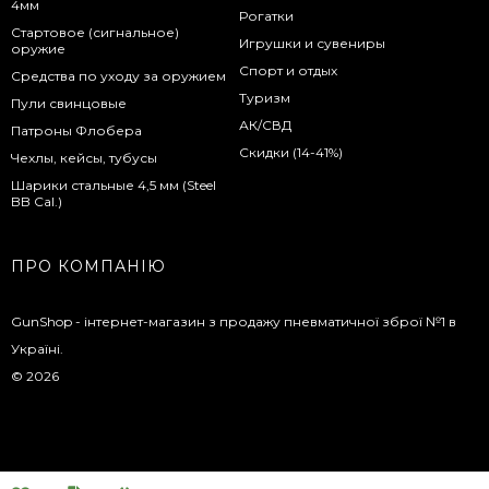
4мм
Рогатки
Стартовое (сигнальное)
Игрушки и сувениры
оружие
Спорт и отдых
Средства по уходу за оружием
Туризм
Пули свинцовые
АК/СВД
Патроны Флобера
Скидки (14-41%)
Чехлы, кейсы, тубусы
Шарики стальные 4,5 мм (Steel
BB Cal.)
ПРО КОМПАНІЮ
GunShop - інтернет-магазин з продажу пневматичної зброї №1 в
Україні.
© 2026