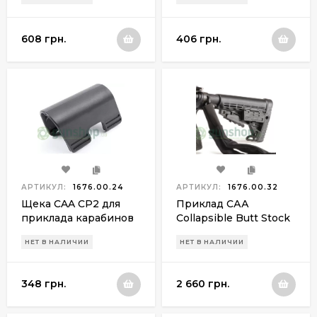
1,4см)
608 грн.
406 грн.
АРТИКУЛ:
1676.00.24
АРТИКУЛ:
1676.00.32
Щека CAA CP2 для
Приклад САА
приклада карабинов
Collapsible Butt Stock
М4, AR15 (высота
(c переходником для
НЕТ В НАЛИЧИИ
НЕТ В НАЛИЧИИ
2,6см)
АК и алюминиевой
трубкой)
348 грн.
2 660 грн.