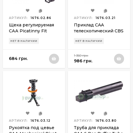
АРТИКУЛ:
1676.02.86
АРТИКУЛ:
1676.03.21
Щека регулируемая
Приклад CAA
САА Picatinny Fit
телескопический CBS
Adjustable Cheek Rest
НЕТ В НАЛИЧИИ
НЕТ В НАЛИЧИИ
для приклада
Collapsible Butt Stock
1 360 грн.
684 грн.
986 грн.
АРТИКУЛ:
1676.03.12
АРТИКУЛ:
1676.03.80
Рукоятка под цевье
Труба для приклада