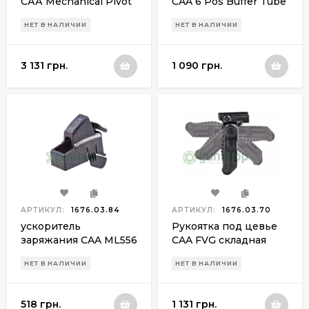
САА Mechanical Pivot
CAA 6 Pos Buffer Tube
Pod Grip поворотная с
для Ак 47/74
НЕТ В НАЛИЧИИ
НЕТ В НАЛИЧИИ
сошками
(регулируемый,
штампованная СК)
3 131 грн.
1 090 грн.
АРТИКУЛ:
1676.03.84
АРТИКУЛ:
1676.03.70
ускоритель
Рукоятка под цевье
заряжания CAA ML556
CAA FVG складная
для 5.56х45
НЕТ В НАЛИЧИИ
НЕТ В НАЛИЧИИ
518 грн.
1 131 грн.