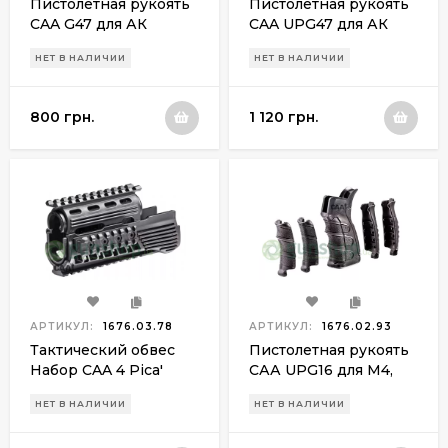
Пистолетная рукоять
Пистолетная рукоять
CAA G47 для АК
CAA UPG47 для АК
НЕТ В НАЛИЧИИ
НЕТ В НАЛИЧИИ
800 грн.
1 120 грн.
АРТИКУЛ:
1676.03.78
АРТИКУЛ:
1676.02.93
Тактический обвес
Пистолетная рукоять
Набор CAA 4 Pica'
САА UPG16 для M4,
Hand Guard Rails для
M16, AR15, SR25
НЕТ В НАЛИЧИИ
НЕТ В НАЛИЧИИ
AK 47/ 74