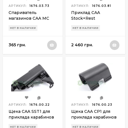
АРТИКУЛ:
1676.03.73
АРТИКУЛ:
1676.03.81
Спариватель
Приклад CAA
магазинов CAA MC
Stock+Rest
для АК 47/74
(регулируемая щека,
НЕТ В НАЛИЧИИ
НЕТ В НАЛИЧИИ
без трубки)
365 грн.
2 460 грн.
АРТИКУЛ:
1676.00.22
АРТИКУЛ:
1676.00.23
Щека CAA SST1 для
Щека CAA CP1 для
приклада карабинов
приклада карабинов
М4, AR15
М4, AR15 (высота
НЕТ В НАЛИЧИИ
НЕТ В НАЛИЧИИ