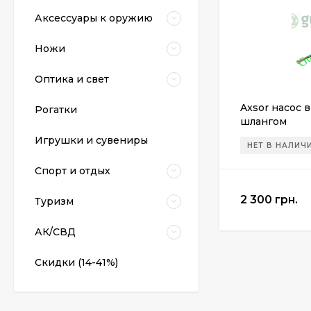
Аксессуары к оружию
Ножи
Оптика и свет
Axsor насос 
Рогатки
шлангом
Пневматический
Игрушки и сувениры
пистолет Colt Special
НЕТ В НАЛИЧ
Combat Classic
6 540 грн.
Спорт и отдых
2 300 грн.
Туризм
Патрони Флобера
Sellier&Bellot
АК/СВД
1 850 грн.
Скидки (14-41%)
Магазин для Beretta