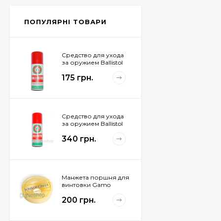
Px4 Storm
855 грн.
ПОПУЛЯРНІ ТОВАРИ
Средство для ухода
за оружием Ballistol
Spray , 50 мл.
175 грн.
Средство для ухода
за оружием Ballistol
Spray , 200 мл.
340 грн.
Манжета поршня для
винтовки Gamo
Hunter 1250
200 грн.