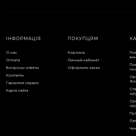
Манжета поршня для
винтовки Gamo
Hunter 1250
200 грн.
ІНФОРМАЦІЯ
ПОКУПЦЯМ
К
О нас
Корзина
Пн
ви
Оплата
Личный кабинет
Пн
Вопросы-ответы
Оформить заказ
пи
Контакты
Ор
Фл
Гарантия сервис
Ста
Карта сайта
ор
Сре
ор
Пу
Па
Чех