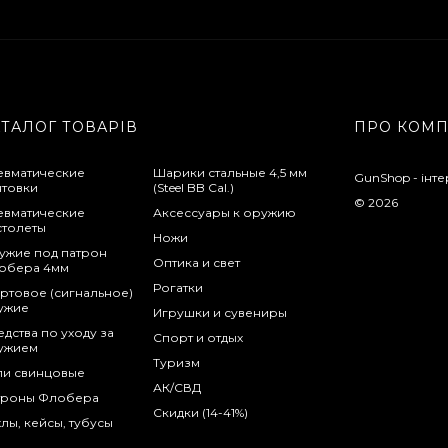
АТАЛОГ ТОВАРІВ
ПРО КОМ
евматические
Шарики стальные 4,5 мм
GunShop - інте
нтовки
(Steel BB Cal.)
© 2026
евматические
Аксессуары к оружию
столеты
Ножи
ужие под патрон
Оптика и свет
обера 4мм
Рогатки
ртовое (сигнальное)
ужие
Игрушки и сувениры
дства по уходу за
Спорт и отдых
ужием
Туризм
ли свинцовые
АК/СВД
троны Флобера
Скидки (14-41%)
лы, кейсы, тубусы