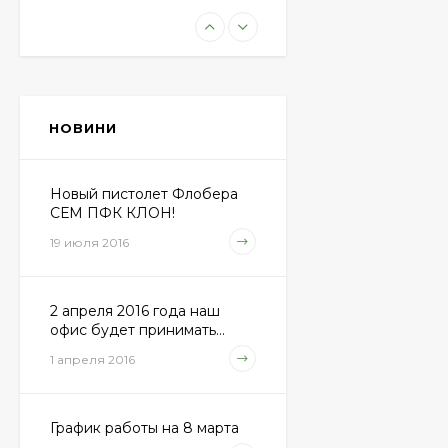
Пневматическая
винтовка Beretta Cx4
Storm
11 100 грн.
НОВИНИ
Пули JSB "Exact
Diabolo" 4,50мм
(500шт.)
Новый пистолет Флобера
690 грн.
СЕМ ПФК КЛОН!
19 июля 2016
Пневматический
пистолет Colt Special
2 апреля 2016 года наш
Combat Classic
6 540 грн.
офис будет принимать...
1 апреля 2016
Патрони Флобера
Sellier&Bellot
График работы на 8 марта