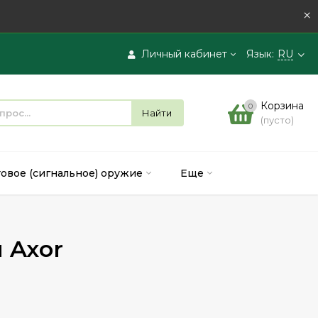
×
Личный кабинет
Язык:
RU
Вход
Корзина
0
Найти
(пусто)
Регистрация
товое (сигнальное) оружие
Еще
 Axor