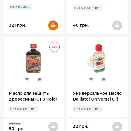
специальный для
Yagi , 175 мл.
В НАЛИЧИИ
НЕТ В НАЛИЧИИ
кал.8мм(60шт)
321 грн.
40 грн.
-57%
Масло для защиты
Универсальное масло
древесины K.T.J Kolor
Ballistol Universal Oil
"Clean Gun"
НЕТ В НАЛИЧИИ
НЕТ В НАЛИЧИИ
Темнокоричневый
(стеклянная тара)
210 грн.
32 грн.
90 грн.