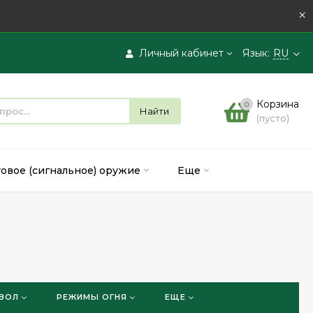
×
Личный кабинет
Язык:
RU
Вход
Корзина
0
Найти
(пусто)
Регистрация
товое (сигнальное) оружие
Еще
ВОЛ
РЕЖИМЫ ОГНЯ
ЕЩЕ