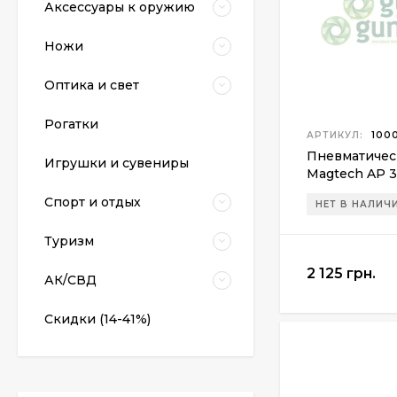
Аксессуары к оружию
Ножи
Оптика и свет
Рогатки
АРТИКУЛ:
100
Пневматический
Пневматичес
Игрушки и сувениры
пистолет Colt Special
Magtech AP 3
Combat Classic
6 540 грн.
Спорт и отдых
НЕТ В НАЛИЧ
Туризм
Патрони Флобера
2 125 грн.
Sellier&Bellot
АК/СВД
1 850 грн.
Скидки (14-41%)
Магазин для Beretta
Px4 Storm