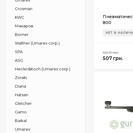
Umarex
Crosman
Пневматичес
KWC
800
Макаров
НЕТ В НАЛИЧ
Borner
Walther (Umarex corp.)
SPA
522,31 грн.
507 грн.
ASG
Hecler&Koch (Umarex corp.)
Zoraki
Diana
Hatsan
Gletcher
Gamo
Baikal
Umarex