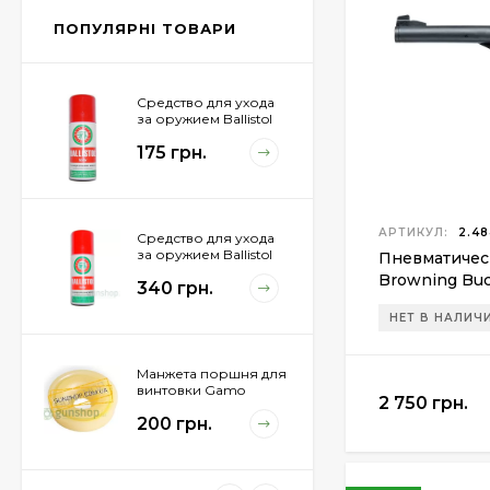
855 грн.
ПОПУЛЯРНІ ТОВАРИ
Средство для ухода
за оружием Ballistol
Spray , 50 мл.
175 грн.
АРТИКУЛ:
2.48
Средство для ухода
за оружием Ballistol
Пневматичес
Spray , 200 мл.
Browning Bu
340 грн.
НЕТ В НАЛИЧ
Манжета поршня для
винтовки Gamo
2 750 грн.
Hunter 1250
200 грн.