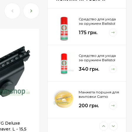
Средство для ухода
за оружием Ballistol
Spray , 50 мл.
175 грн.
Средство для ухода
за оружием Ballistol
Spray , 200 мл.
340 грн.
Манжета поршня для
винтовки Gamo
Hunter 1250
200 грн.
АРТИКУЛ:
2370.09.69
TG Deluxe
Моноблок Leapers UTG ACCU-SYNC
Пневматическая
ver. L - 15,5
винос 70 мм. d-34 мм. High. Сплав.