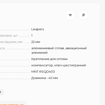
Leapers
паковке, шт
1
на оружии, мм
22 мм
уса
алюминиевый сплав, авиационный
алюминий
Крепление для оптики
компенсатор, ключ шестигранний
MNT-RSQD403
Довжина - 40 мм
И