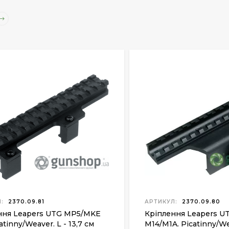
:
2370.09.81
АРТИКУЛ:
2370.09.80
ння Leapers UTG MP5/MKE
Кріплення Leapers U
atinny/Weaver. L - 13,7 cм
M14/M1A. Picatinny/Wea