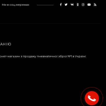
Ми в соц.мережах
Магазин для Beretta
Px4 Storm
855 грн.
Средство для ухода
за оружием Ballistol
ПАНІЮ
Spray , 50 мл.
175 грн.
рнет-магазин з продажу пневматичної зброї №1 в Україні.
Средство для ухода
за оружием Ballistol
Spray , 200 мл.
340 грн.
Манжета поршня для
винтовки Gamo
Hunter 1250