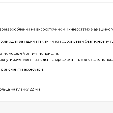
pers зроблений на високоточних ЧПУ-верстатах з авіаційного
орів один за іншим і таким чином сформувати безперервну п
рних моделей оптичних прицілів.
никнути зачеплення за одяг і спорядження, і, відповідно, їх п
різноманітні аксесуари.
ольца на планку 22 мм