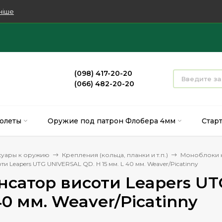
ніше
(098) 417-20-20
(066) 482-20-20
олеты
Оружие под патрон Флобера 4мм
Стар
суары к оружию
Крепления (кольца, планки и т.п.)
Моноблоки н
и Leapers UTG UNIVERSAL QD. H 15 мм. L 40 мм. Weaver/Picatinny
сатор висоти Leapers UT
40 мм. Weaver/Picatinny