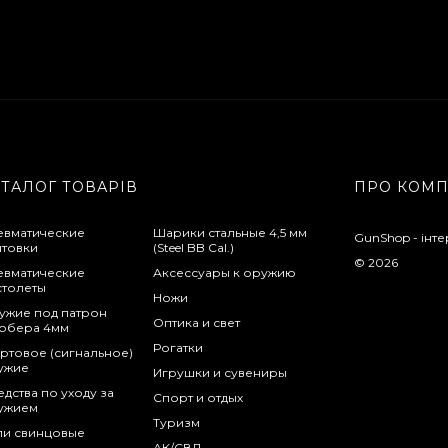
АТАЛОГ ТОВАРІВ
ПРО КОМ
евматические
Шарики стальные 4,5 мм
GunShop - інте
нтовки
(Steel BB Cal.)
© 2026
евматические
Аксессуары к оружию
столеты
Ножи
ужие под патрон
Оптика и свет
обера 4мм
Рогатки
ртовое (сигнальное)
ужие
Игрушки и сувениры
дства по уходу за
Спорт и отдых
ужием
Туризм
ли свинцовые
АК/СВД