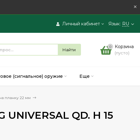
×
Личный кабинет
Язык:
RU
Вход
Корзина
0
Найти
(пусто)
Регистрация
товое (сигнальное) оружие
Еще
а планку 22 мм
G UNIVERSAL QD. H 15