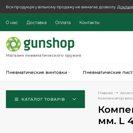
Вся продукція у вільному продажу не вимагає дозволу.
Доклад
О нас
Доставка
Оплата
Контакты
Магазин пневматического оружия
Пневматические винтовки
Пневматические пист
Главная
Аксес
Компенсатор висот
КАТАЛОГ ТОВАРІВ
Компен
мм. L 