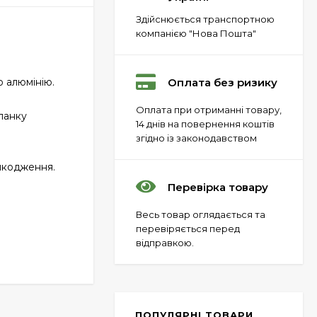
Здійснюється транспортною
компанією "Нова Пошта"
Оплата без ризику
 алюмінію.
Пневматический
Оплата при отриманні товару,
пистолет Colt Special
ланку
Combat Classic
14 днів на повернення коштів
6 540 грн.
згідно із законодавством
ошкодження.
Перевірка товару
Патрони Флобера
Sellier&Bellot
Весь товар оглядається та
1 850 грн.
перевіряється перед
відправкою.
Магазин для Beretta
Px4 Storm
855 грн.
ПОПУЛЯРНІ ТОВАРИ