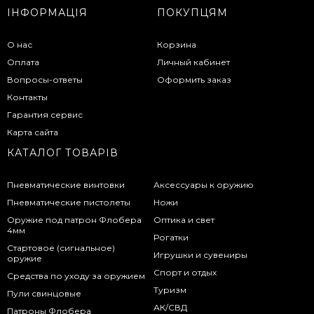
ІНФОРМАЦІЯ
ПОКУПЦЯМ
О нас
Корзина
Оплата
Личный кабинет
Вопросы-ответы
Оформить заказ
Контакты
Гарантия сервис
Карта сайта
КАТАЛОГ ТОВАРІВ
Пневматические винтовки
Аксессуары к оружию
Пневматические пистолеты
Ножи
Оружие под патрон Флобера
Оптика и свет
4мм
Рогатки
Стартовое (сигнальное)
Игрушки и сувениры
оружие
Спорт и отдых
Средства по уходу за оружием
Туризм
Пули свинцовые
АК/СВД
Патроны Флобера