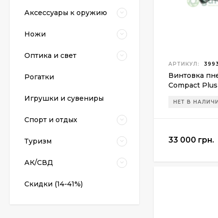
Аксессуары к оружию
Ножи
Оптика и свет
АРТИКУЛ:
3993
Винтовка пне
Рогатки
Compact Plu
Пневматический
Игрушки и сувениры
пистолет Colt Special
НЕТ В НАЛИЧ
Combat Classic
6 540 грн.
Спорт и отдых
33 000 грн.
Туризм
Патрони Флобера
Sellier&Bellot
АК/СВД
1 850 грн.
Скидки (14-41%)
Магазин для Beretta