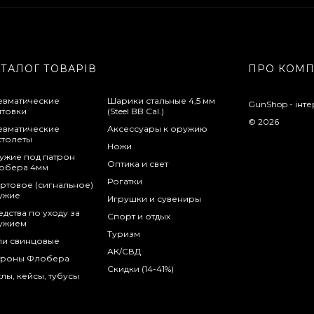
АТАЛОГ ТОВАРІВ
ПРО КОМ
евматические
Шарики стальные 4,5 мм
GunShop - інте
нтовки
(Steel BB Cal.)
© 2026
евматические
Аксессуары к оружию
столеты
Ножи
ужие под патрон
Оптика и свет
обера 4мм
Рогатки
ртовое (сигнальное)
ужие
Игрушки и сувениры
дства по уходу за
Спорт и отдых
ужием
Туризм
ли свинцовые
АК/СВД
троны Флобера
Скидки (14-41%)
лы, кейсы, тубусы