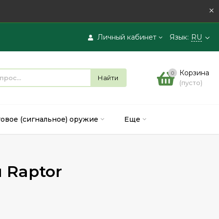
×
Личный кабинет
Язык:
RU
Вход
Корзина
0
Найти
(пусто)
Регистрация
товое (сигнальное) оружие
Еще
 Raptor