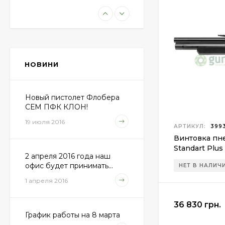
Пневматическая
винтовка Beretta Cx4
Storm
11 100 грн.
НОВИНИ
Пули JSB "Exact
Diabolo" 4,50мм
(500шт.)
Новый пистолет Флобера
690 грн.
СЕМ ПФК КЛОН!
19 июля 2016
АРТИКУЛ:
3993
Винтовка пне
Пневматический
Standart Plus
пистолет Colt Special
2 апреля 2016 года наш
Combat Classic
6 540 грн.
офис будет принимать...
НЕТ В НАЛИЧ
1 апреля 2016
36 830 грн.
Патрони Флобера
Sellier&Bellot
График работы на 8 марта