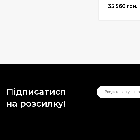
Манжета поршня для
35 560 грн.
винтовки Gamo
Hunter 1250
200 грн.
Підписатися
на розсилку!