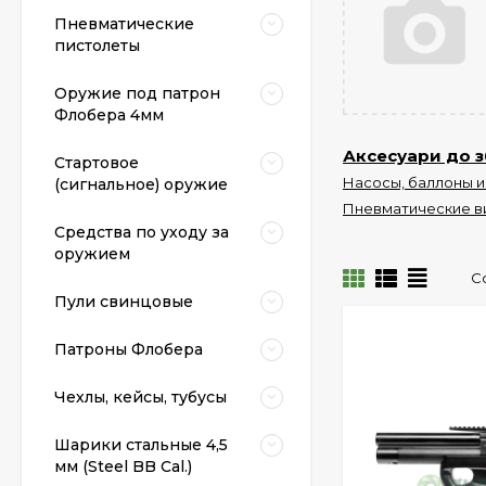
Пневматические
пистолеты
Оружие под патрон
Флобера 4мм
Аксесуари до з
Стартовое
Насосы, баллоны и
(сигнальное) оружие
Пневматические в
Средства по уходу за
оружием
С
Пули свинцовые
Патроны Флобера
Чехлы, кейсы, тубусы
Шарики стальные 4,5
мм (Steel BB Cal.)