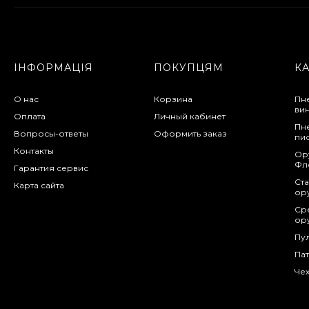
ІНФОРМАЦІЯ
ПОКУПЦЯМ
К
О нас
Корзина
Пн
ви
Оплата
Личный кабинет
Пн
Вопросы-ответы
Оформить заказ
пи
Контакты
Ор
Фл
Гарантия сервис
Ста
Карта сайта
ор
Сре
ор
Пу
Па
Чех