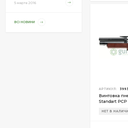
1 850 грн.
5 марта 2016
ВСІ НОВИНИ
Магазин для Beretta
Px4 Storm
855 грн.
Средство для ухода
за оружием Ballistol
Spray , 50 мл.
175 грн.
АРТИКУЛ:
3993
Средство для ухода
Винтовка пне
за оружием Ballistol
Standart PCP
Spray , 200 мл.
340 грн.
НЕТ В НАЛИЧ