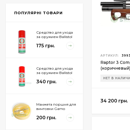
Px4 Storm
855 грн.
ПОПУЛЯРНІ ТОВАРИ
Средство для ухода
за оружием Ballistol
Spray , 50 мл.
175 грн.
АРТИКУЛ:
3993
Raptor 3 Com
(коричневый
Средство для ухода
за оружием Ballistol
Spray , 200 мл.
НЕТ В НАЛИЧ
340 грн.
34 200 грн.
Манжета поршня для
винтовки Gamo
Hunter 1250
200 грн.