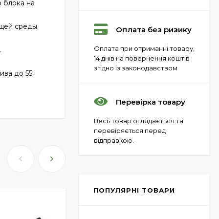
о блока на
щей среды.
Оплата без ризику
Пневматический
Оплата при отриманні товару,
пистолет Colt Special
.
Combat Classic
14 днів на повернення коштів
6 540 грн.
згідно із законодавством
ива до 55
Перевірка товару
Патрони Флобера
Sellier&Bellot
Весь товар оглядається та
1 850 грн.
перевіряється перед
відправкою.
Магазин для Beretta
Px4 Storm
855 грн.
ПОПУЛЯРНІ ТОВАРИ