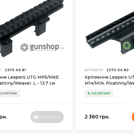
:
2370.09.81
АРТИКУЛ:
2370.09.80
ння Leapers UTG MP5/MKE
Кріплення Leapers U
atinny/Weaver. L - 13,7 cм
M14/M1A. Picatinny/Wea
cм
 НАЛИЧИИ
В НАЛИЧИИ
рн.
2 360 грн.
КУПИТИ