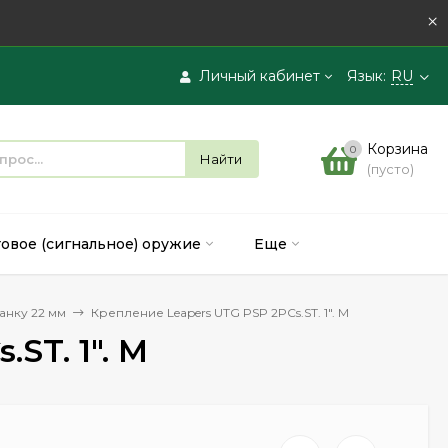
×
Личный кабинет
Язык:
RU
Вход
Корзина
0
Найти
(пусто)
Регистрация
товое (сигнальное) оружие
Еще
анку 22 мм
Крепление Leapers UTG PSP 2PCs.ST. 1". M
ST. 1". M