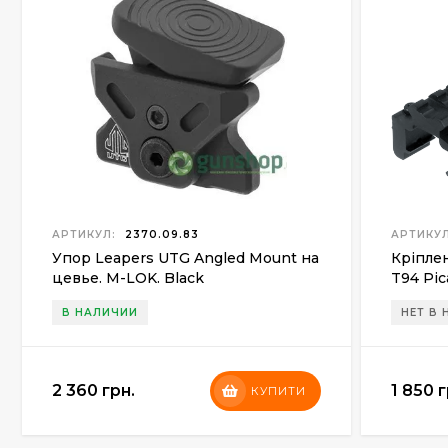
АРТИКУЛ:
2370.09.83
АРТИКУЛ
Упор Leapers UTG Angled Mount на
Кріпле
цевье. M-LOK. Black
T94 Pic
В НАЛИЧИИ
НЕТ В
2 360 грн.
1 850 г
КУПИТИ