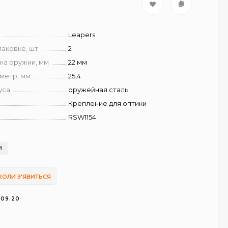
Leapers
паковке, шт
2
на оружии, мм
22 мм
метр, мм
25,4
уса
оружейная сталь
Крепление для оптики
RSW1154
И
КОЛИ З'ЯВИТЬСЯ
.09.20