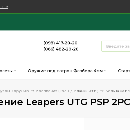
ніше
(098) 417-20-20
(066) 482-20-20
олеты
Оружие под патрон Флобера 4мм
Стар
суары к оружию
Крепления (кольца, планки и т.п.)
Кольца на пл
ние Leapers UTG PSP 2PCs.