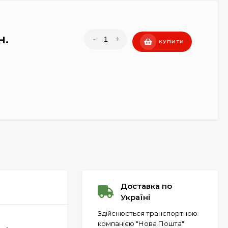
н.
-
+
КУПИТИ
Доставка по
Україні
Здійснюється транспортною
компанією "Нова Пошта"