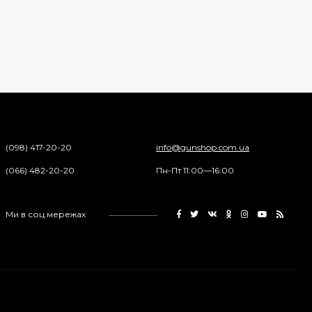
Пули JSB "Exact
Diabolo" 4,50мм
(500шт.)
690 грн.
Пневматический
пистолет Colt Special
Combat Classic
(098) 417-20-20
info@gunshop.com.ua
6 540 грн.
(066) 482-20-20
Пн-Пт 11:00—16:00
Патрони Флобера
Ми в соц.мережах
Sellier&Bellot
1 850 грн.
Магазин для Beretta
Px4 Storm