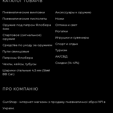
КАТАЛОГ ТОВАРІВ
Пневматические винтовки
Аксессуары к оружию
Пневматические пистолеты
Ножи
Оружие под патрон Флобера
Оптика и свет
4мм
Рогатки
Стартовое (сигнальное)
Игрушки и сувениры
оружие
Спорт и отдых
Средства по уходу за оружием
Туризм
Пули свинцовые
АК/СВД
Патроны Флобера
Скидки (14-41%)
Чехлы, кейсы, тубусы
Шарики стальные 4,5 мм (Steel
BB Cal.)
ПРО КОМПАНІЮ
GunShop - інтернет-магазин з продажу пневматичної зброї №1 в
Україні.