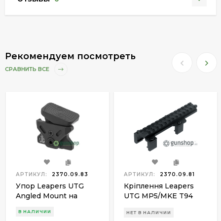
Рекомендуем посмотреть
СРАВНИТЬ ВСЕ
АРТИКУЛ:
2370.09.83
АРТИКУЛ:
2370.09.81
Упор Leapers UTG
Кріплення Leapers
Angled Mount на
UTG MP5/MKE T94
цевье. M-LOK. Black
Picatinny/Weaver. L -
В НАЛИЧИИ
НЕТ В НАЛИЧИИ
13,7 cм