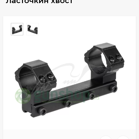
"Ласточкин хвост"