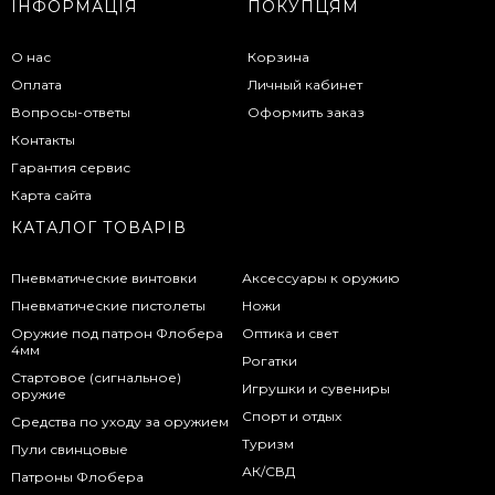
ІНФОРМАЦІЯ
ПОКУПЦЯМ
О нас
Корзина
Оплата
Личный кабинет
Вопросы-ответы
Оформить заказ
Контакты
Гарантия сервис
Карта сайта
КАТАЛОГ ТОВАРІВ
Пневматические винтовки
Аксессуары к оружию
Пневматические пистолеты
Ножи
Оружие под патрон Флобера
Оптика и свет
4мм
Рогатки
Стартовое (сигнальное)
Игрушки и сувениры
оружие
Спорт и отдых
Средства по уходу за оружием
Туризм
Пули свинцовые
АК/СВД
Патроны Флобера