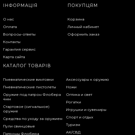
ІНФОРМАЦІЯ
ПОКУПЦЯМ
О нас
Корзина
Оплата
Личный кабинет
Вопросы-ответы
Оформить заказ
Контакты
Гарантия сервис
Карта сайта
КАТАЛОГ ТОВАРІВ
Пневматические винтовки
Аксессуары к оружию
Пневматические пистолеты
Ножи
Оружие под патрон Флобера
Оптика и свет
4мм
Рогатки
Стартовое (сигнальное)
Игрушки и сувениры
оружие
Спорт и отдых
Средства по уходу за оружием
Туризм
Пули свинцовые
АК/СВД
Патроны Флобера