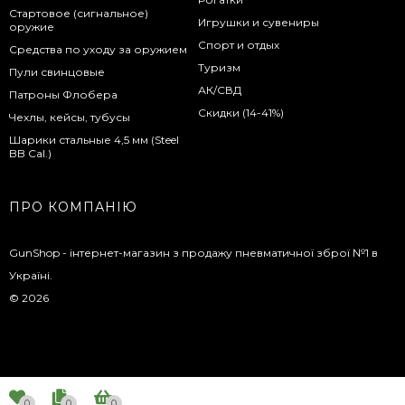
Стартовое (сигнальное)
Игрушки и сувениры
оружие
Спорт и отдых
Средства по уходу за оружием
Туризм
Пули свинцовые
АК/СВД
Патроны Флобера
Скидки (14-41%)
Чехлы, кейсы, тубусы
Шарики стальные 4,5 мм (Steel
BB Cal.)
ПРО КОМПАНІЮ
GunShop - інтернет-магазин з продажу пневматичної зброї №1 в
Україні.
© 2026
0
0
0