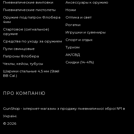
Пневматические винтовки
Аксессуары к оружию
Пневматические пистолеты
Ножи
Оружие под патрон Флобера
Оптика и свет
4мм
Рогатки
Стартовое (сигнальное)
Игрушки и сувениры
оружие
Спорт и отдых
Средства по уходу за оружием
Туризм
Пули свинцовые
АК/СВД
Патроны Флобера
Скидки (14-41%)
Чехлы, кейсы, тубусы
Шарики стальные 4,5 мм (Steel
BB Cal.)
ПРО КОМПАНІЮ
GunShop - інтернет-магазин з продажу пневматичної зброї №1 в
Україні.
© 2026