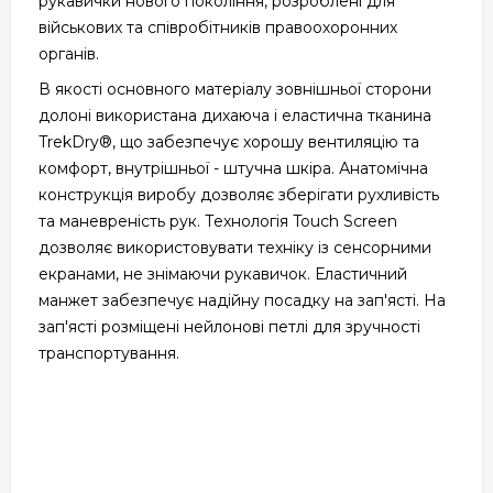
рукавички нового покоління, розроблені для
військових та співробітників правоохоронних
органів.
В якості основного матеріалу зовнішньої сторони
долоні використана дихаюча і еластична тканина
TrekDry®, що забезпечує хорошу вентиляцію та
комфорт, внутрішньої - штучна шкіра. Анатомічна
конструкція виробу дозволяє зберігати рухливість
та маневреність рук. Технологія Touch Screen
дозволяє використовувати техніку із сенсорними
екранами, не знімаючи рукавичок. Еластичний
манжет забезпечує надійну посадку на зап'ясті. На
зап'ясті розміщені нейлонові петлі для зручності
транспортування.