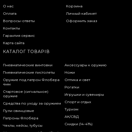
О нас
Корзина
Оплата
Личный кабинет
Вопросы-ответы
Оформить заказ
Контакты
Гарантия сервис
Карта сайта
КАТАЛОГ ТОВАРІВ
Пневматические винтовки
Аксессуары к оружию
Пневматические пистолеты
Ножи
Оружие под патрон Флобера
Оптика и свет
4мм
Рогатки
Стартовое (сигнальное)
Игрушки и сувениры
оружие
Спорт и отдых
Средства по уходу за оружием
Туризм
Пули свинцовые
АК/СВД
Патроны Флобера
Скидки (14-41%)
Чехлы, кейсы, тубусы