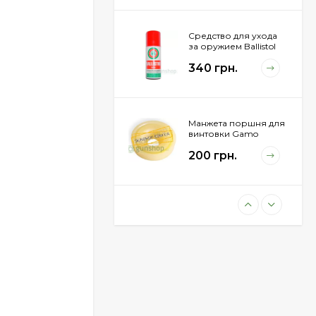
Средство для ухода
за оружием Ballistol
Spray , 200 мл.
340 грн.
Манжета поршня для
винтовки Gamo
Hunter 1250
200 грн.
Пневматическая
винтовка Beretta Cx4
Storm
11 100 грн.
Пули JSB "Exact
Diabolo" 4,50мм