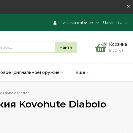
×
Личный кабинет
Язык:
RU
Вход
Корзина
0
Найти
(пусто)
Регистрация
товое (сигнальное) оружие
Еще
 Diabolo Master
ия Kovohute Diabolo