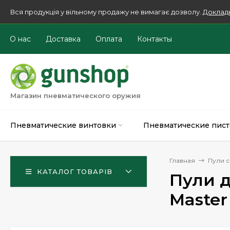
Вся продукція у вільному продажу не вимагає дозволу.
Доклад
О нас
Доставка
Оплата
Контакты
Магазин пневматического оружия
Пневматические винтовки
Пневматические пист
Главная
Пули 
КАТАЛОГ ТОВАРІВ
Пули д
Master