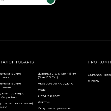
АТАЛОГ ТОВАРІВ
ПРО КОМ
евматические
Шарики стальные 4,5 мм
GunShop - інте
нтовки
(Steel BB Cal.)
© 2026
евматические
Аксессуары к оружию
столеты
Ножи
ужие под патрон
Оптика и свет
обера 4мм
Рогатки
ртовое (сигнальное)
ужие
Игрушки и сувениры