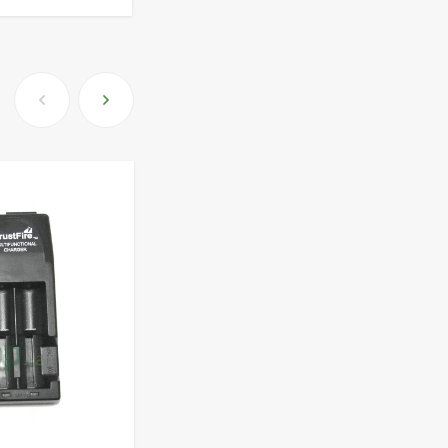
(500шт.)
690 грн.
Пневматический
пистолет Colt Special
Combat Classic
6 540 грн.
Патрони Флобера
Sellier&Bellot
1 850 грн.
Магазин для Beretta
Px4 Storm
855 грн.