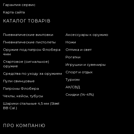
Гарантия сервис
Карта сайта
КАТАЛОГ ТОВАРІВ
Пневматические винтовки
Аксессуары к оружию
Пневматические пистолеты
Ножи
Оружие под патрон Флобера
Оптика и свет
4мм
Рогатки
Стартовое (сигнальное)
Игрушки и сувениры
оружие
Спорт и отдых
Средства по уходу за оружием
Туризм
Пули свинцовые
АК/СВД
Патроны Флобера
Скидки (14-41%)
Чехлы, кейсы, тубусы
Шарики стальные 4,5 мм (Steel
BB Cal.)
ПРО КОМПАНІЮ