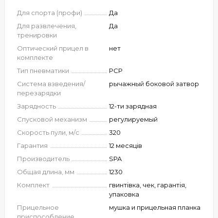
Для спорта (профи)
Да
Для развлечения,
Да
тренировки
Оптический прицел в
нет
комплекте
Тип пневматики
PCP
Система взведения/
рычажный боковой затвор
перезарядки
Зарядность
12-ти зарядная
Спусковой механизм
регулируемый
Скорость пули, м/с
320
Гарантия
12 месяців
Производитель
SPA
Общая длина, мм
1230
Комплект
гвинтівка, чек, гарантія,
упаковка
Прицельное
мушка и прицельная планка
приспособление