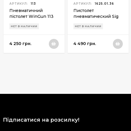
АРТИКУЛ:
113
АРТИКУЛ:
1625.01.36
Пневматичний
Пистолет
пістолет WinGun 113
пневматический Sig
(PM blowback)
Sauer Air 1911BB
НЕТ В НАЛИЧИИ
НЕТ В НАЛИЧИИ
4 250 грн.
4 490 грн.
Підписатися на розсилку!