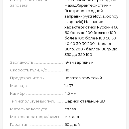
заправки
НазадХарактеристики -
Выстрелов с одной
заправки(vystrelov_s_odnoy
_zapravki) Название
характеристики Русский 60
60 больше 100 больше 100
более 100 более 100 50 50
40 40 30 30 200 - баллон
88гр. 200 - баллон 88гр. до
350 до 350 100
Зарядность
19-ти зарядный
Скорость пули, м/с
110
Предохранитель
неавтоматический
Масса, кг
1.437
Калибр
4,5 мм
Тип используемых пуль
шарики стальные ВВ
Материал корпуса
сплав
Материал затвора/рамы
металл
Гарантия
60 дней