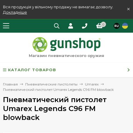
Вся продукція у вільному продажу не вимагає дозволу.
×
Докладніше
0
Магазин пневматического оружия
КАТАЛОГ ТОВАРОВ
Главная
Пневматические пистолеты
Umarex
Пневматический пистолет Umarex Legends C96 FM blowback
Пневматический пистолет
Umarex Legends C96 FM
blowback