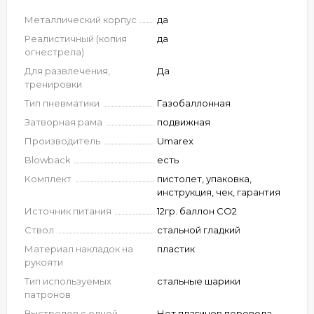
Металлический корпус
да
Реалистичный (копия
да
огнестрела)
Для развлечения,
Да
тренировки
Тип пневматики
Газобаллонная
Затворная рама
подвижная
Производитель
Umarex
Blowback
есть
Комплект
пистолет, упаковка,
инструкция, чек, гарантия
Источник питания
12гр. баллон CO2
Ствол
стальной гладкий
Материал накладок на
пластик
рукояти
Тип используемых
стальные шарики
патронов
Выстрелов с одной
Нет плагинов перевода ←