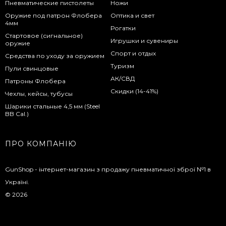
Пневматические пистолеты
Ножи
Оружие под патрон Флобера
Оптика и свет
4мм
Рогатки
Стартовое (сигнальное)
Игрушки и сувениры
оружие
Спорт и отдых
Средства по уходу за оружием
Туризм
Пули свинцовые
АК/СВД
Патроны Флобера
Скидки (14-41%)
Чехлы, кейсы, тубусы
Шарики стальные 4,5 мм (Steel
BB Cal.)
ПРО КОМПАНІЮ
GunShop - інтернет-магазин з продажу пневматичної зброї №1 в
Україні.
© 2026