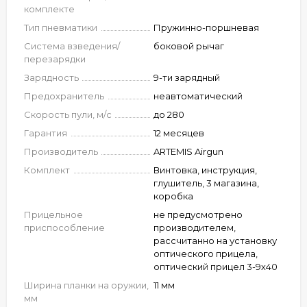
комплекте
Тип пневматики
Пружинно-поршневая
Система взведения/
боковой рычаг
перезарядки
Зарядность
9-ти зарядный
Предохранитель
неавтоматический
Скорость пули, м/с
до 280
Гарантия
12 месяцев
Производитель
ARTEMIS Airgun
Комплект
Винтовка, инструкция,
глушитель, 3 магазина,
коробка
Прицельное
не предусмотрено
приспособление
производителем,
рассчитанно на установку
оптического прицела,
оптический прицел 3-9х40
Ширина планки на оружии,
11 мм
мм