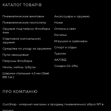
КАТАЛОГ ТОВАРІВ
Пневматические винтовки
Аксессуары к оружию
Пневматические пистолеты
Ножи
Оружие под патрон Флобера
Оптика и свет
4мм
Рогатки
Стартовое (сигнальное)
Игрушки и сувениры
оружие
Спорт и отдых
Средства по уходу за оружием
Туризм
Пули свинцовые
АК/СВД
Патроны Флобера
Скидки (14-41%)
Чехлы, кейсы, тубусы
Шарики стальные 4,5 мм (Steel
BB Cal.)
ПРО КОМПАНІЮ
GunShop - інтернет-магазин з продажу пневматичної зброї №1 в
Україні.