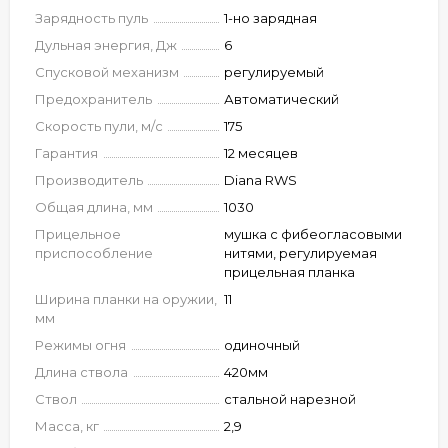
Зарядность пуль
1-но зарядная
Дульная энергия, Дж
6
Спусковой механизм
регулируемый
Предохранитель
Автоматический
Скорость пули, м/с
175
Гарантия
12 месяцев
Производитель
Diana RWS
Общая длина, мм
1030
Прицельное
мушка с фибеогласовыми
приспособление
нитями, регулируемая
прицельная планка
Ширина планки на оружии,
11
мм
Режимы огня
одиночный
Длина ствола
420мм
Ствол
стальной нарезной
Масса, кг
2,9