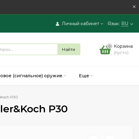
×
Личный кабинет
Язык:
RU
Вход
Корзина
0
Найти
(пусто)
Регистрация
товое (сигнальное) оружие
Еще
&Koch P30
ler&Koch P30