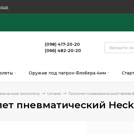
ніше
(098) 417-20-20
(066) 482-20-20
олеты
Оружие под патрон Флобера 4мм
Стар
атические пистолеты
Umarex
Пистолет пневматический Heckler
ет пневматический Heck