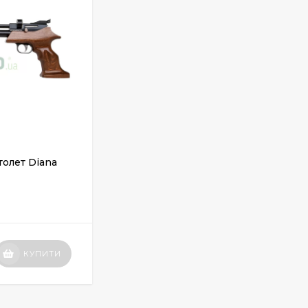
АРТИКУЛ:
RR1875
олет Diana
Пневматический револьвер
Crosman RR1875 C02 Full Metal
НЕТ В НАЛИЧИИ
5 400 грн.
КУПИТИ
КУПИТИ