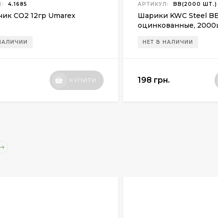
:
4.1685
АРТИКУЛ:
BB(2000 ШТ.)
чик СО2 12гр Umarex
Шарики KWC Steel BB 
оцинкованные, 2000
 НАЛИЧИИ
НЕТ В НАЛИЧИИ
198 грн.
КУПИТИ