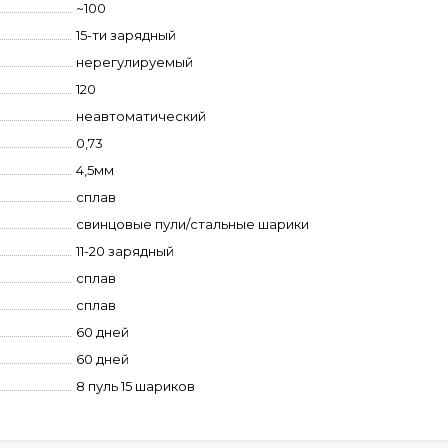
~100
15-ти зарядный
нерегулируемый
120
неавтоматический
0,73
4,5мм
сплав
свинцовые пули/стальные шарики
11-20 зарядный
сплав
сплав
60 дней
60 дней
8 пуль 15 шариков