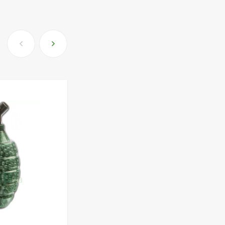
Пули JSB "Exact
Diabolo" 4,50мм
(500шт.)
690 грн.
Пневматический
пистолет Colt Special
Combat Classic
6 540 грн.
Патрони Флобера
Sellier&Bellot
1 850 грн.
Магазин для Beretta