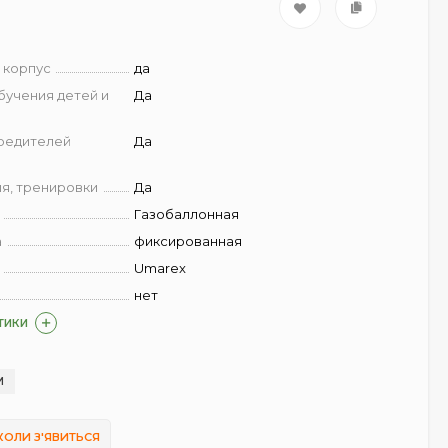
 корпус
да
бучения детей и
Да
вредителей
Да
)
я, тренировки
Да
Газобаллонная
а
фиксированная
Umarex
нет
ТИКИ
И
КОЛИ З'ЯВИТЬСЯ