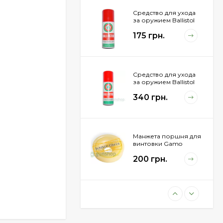
Средство для ухода
за оружием Ballistol
Spray , 50 мл.
175 грн.
Средство для ухода
за оружием Ballistol
Spray , 200 мл.
340 грн.
Манжета поршня для
винтовки Gamo
Hunter 1250
200 грн.
Пневматическая
винтовка Beretta Cx4
Storm
11 100 грн.