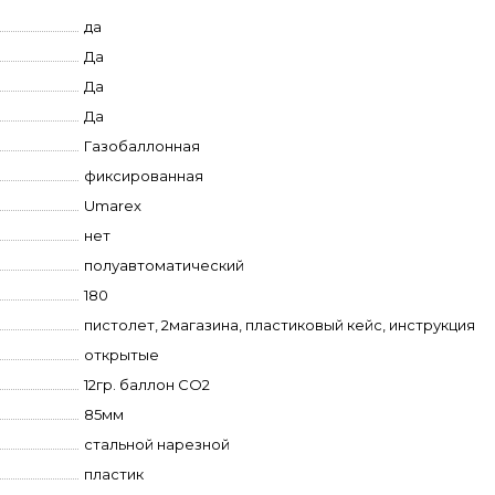
да
Да
Да
Да
Газобаллонная
фиксированная
Umarex
нет
полуавтоматический
180
пистолет, 2магазина, пластиковый кейс, инструкция
открытые
12гр. баллон CO2
85мм
стальной нарезной
пластик