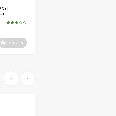
Px4 Storm
Cal.
Пули RWS CLUB 0.45г (500шт)
855 грн.
шт
НЕТ В НАЛИЧИИ
Средство для ухода
за оружием Ballistol
Spray , 50 мл.
190 грн.
КУПИТИ
КУПИТИ
175 грн.
Средство для ухода
за оружием Ballistol
Spray , 200 мл.
340 грн.
Манжета поршня для
винтовки Gamo
Hunter 1250
200 грн.