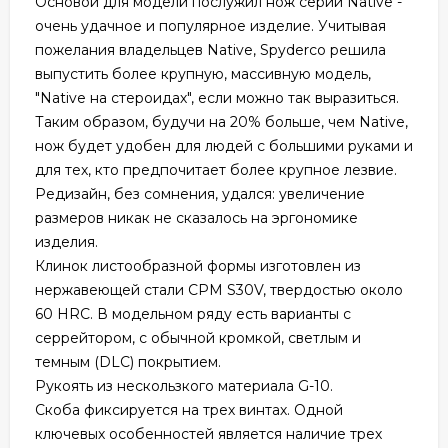
Основой для модели послужил нож серии Native -
очень удачное и популярное изделие. Учитывая
пожелания владельцев Native, Spyderco решила
выпустить более крупную, массивную модель,
"Native на стероидах", если можно так выразиться.
Таким образом, будучи на 20% больше, чем Native,
нож будет удобен для людей с большими руками и
для тех, кто предпочитает более крупное лезвие.
Редизайн, без сомнения, удался: увеличение
размеров никак не сказалось на эргономике
изделия.
Клинок листообразной формы изготовлен из
нержавеющей стали СРМ S30V, твердостью около
60 НRС. В модельном ряду есть варианты с
серрейтором, с обычной кромкой, светлым и
темным (DLC) покрытием.
Рукоять из нескользкого материала G-10.
Скоба фиксируется на трех винтах. Одной
ключевых особенностей является наличие трех