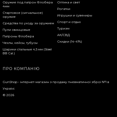
Оружие под патрон Флобера
Оптика и свет
4мм
Рогатки
Стартовое (сигнальное)
Игрушки и сувениры
оружие
Спорт и отдых
Средства по уходу за оружием
Туризм
Пули свинцовые
АК/СВД
Патроны Флобера
Скидки (14-41%)
Чехлы, кейсы, тубусы
Шарики стальные 4,5 мм (Steel
BB Cal.)
ПРО КОМПАНІЮ
GunShop - інтернет-магазин з продажу пневматичної зброї №1 в
Україні.
© 2026