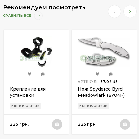
Рекомендуем посмотреть
СРАВНИТЬ ВСЕ
АРТИКУЛ:
87.02.48
Крепление для
Нож Spyderco Byrd
установки
Meadowlark (BY04P)
оптического прицела
НЕТ В НАЛИЧИИ
НЕТ В НАЛИЧИИ
КМ11 Unitary Mount
225 грн.
225 грн.