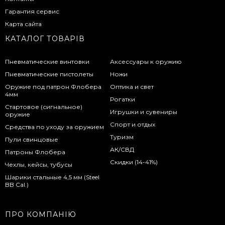
Гарантия сервис
Карта сайта
КАТАЛОГ ТОВАРІВ
Пневматические винтовки
Аксессуары к оружию
Пневматические пистолеты
Ножи
Оружие под патрон Флобера
Оптика и свет
4мм
Рогатки
Стартовое (сигнальное)
Игрушки и сувениры
оружие
Спорт и отдых
Средства по уходу за оружием
Туризм
Пули свинцовые
АК/СВД
Патроны Флобера
Скидки (14-41%)
Чехлы, кейсы, тубусы
Шарики стальные 4,5 мм (Steel
BB Cal.)
ПРО КОМПАНІЮ