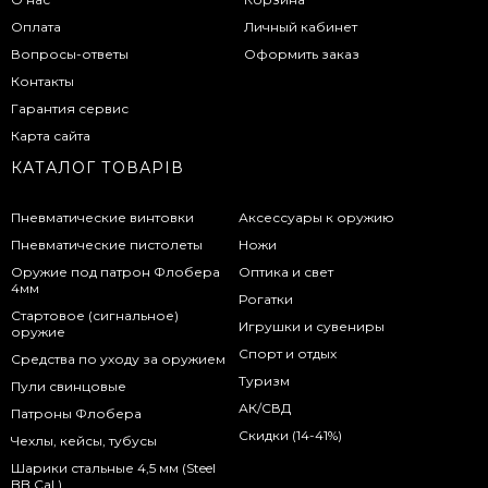
Оплата
Личный кабинет
Вопросы-ответы
Оформить заказ
Контакты
Гарантия сервис
Карта сайта
КАТАЛОГ ТОВАРІВ
Пневматические винтовки
Аксессуары к оружию
Пневматические пистолеты
Ножи
Оружие под патрон Флобера
Оптика и свет
4мм
Рогатки
Стартовое (сигнальное)
Игрушки и сувениры
оружие
Спорт и отдых
Средства по уходу за оружием
Туризм
Пули свинцовые
АК/СВД
Патроны Флобера
Скидки (14-41%)
Чехлы, кейсы, тубусы
Шарики стальные 4,5 мм (Steel
BB Cal.)