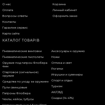
О нас
Корзина
Оплата
Личный кабинет
Вопросы-ответы
Оформить заказ
Контакты
Гарантия сервис
Карта сайта
КАТАЛОГ ТОВАРІВ
Пневматические винтовки
Аксессуары к оружию
Пневматические пистолеты
Ножи
Оружие под патрон Флобера
Оптика и свет
4мм
Рогатки
Стартовое (сигнальное)
Игрушки и сувениры
оружие
Спорт и отдых
Средства по уходу за оружием
Туризм
Пули свинцовые
АК/СВД
Патроны Флобера
Скидки (14-41%)
Чехлы, кейсы, тубусы
Шарики стальные 4,5 мм (Steel