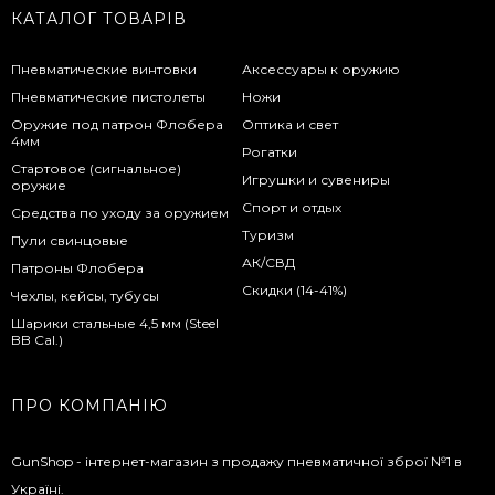
КАТАЛОГ ТОВАРІВ
Пневматические винтовки
Аксессуары к оружию
Пневматические пистолеты
Ножи
Оружие под патрон Флобера
Оптика и свет
4мм
Рогатки
Стартовое (сигнальное)
Игрушки и сувениры
оружие
Спорт и отдых
Средства по уходу за оружием
Туризм
Пули свинцовые
АК/СВД
Патроны Флобера
Скидки (14-41%)
Чехлы, кейсы, тубусы
Шарики стальные 4,5 мм (Steel
BB Cal.)
ПРО КОМПАНІЮ
GunShop - інтернет-магазин з продажу пневматичної зброї №1 в
Україні.