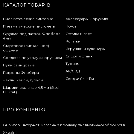
КАТАЛОГ ТОВАРІВ
Пневматические винтовки
Аксессуары к оружию
Пневматические пистолеты
Ножи
Оружие под патрон Флобера
Оптика и свет
4мм
Рогатки
Стартовое (сигнальное)
Игрушки и сувениры
оружие
Спорт и отдых
Средства по уходу за оружием
Туризм
Пули свинцовые
АК/СВД
Патроны Флобера
Скидки (14-41%)
Чехлы, кейсы, тубусы
Шарики стальные 4,5 мм (Steel
BB Cal.)
ПРО КОМПАНІЮ
GunShop - інтернет-магазин з продажу пневматичної зброї №1 в
Україні.