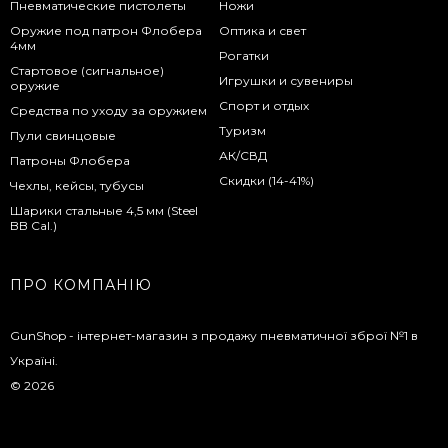
Пневматические пистолеты
Ножи
Оружие под патрон Флобера
Оптика и свет
4мм
Рогатки
Стартовое (сигнальное)
Игрушки и сувениры
оружие
Спорт и отдых
Средства по уходу за оружием
Туризм
Пули свинцовые
АК/СВД
Патроны Флобера
Скидки (14-41%)
Чехлы, кейсы, тубусы
Шарики стальные 4,5 мм (Steel
BB Cal.)
ПРО КОМПАНІЮ
GunShop - інтернет-магазин з продажу пневматичної зброї №1 в
Україні.
© 2026