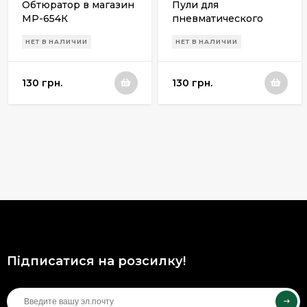
Обтюратор в магазин
Пули для
МР-654К
пневматического
оружия Люман Field
НЕТ В НАЛИЧИИ
НЕТ В НАЛИЧИИ
Target 0.55g бумажная
упаковка (1250шт.)
130 грн.
130 грн.
Підписатися на розсилку!