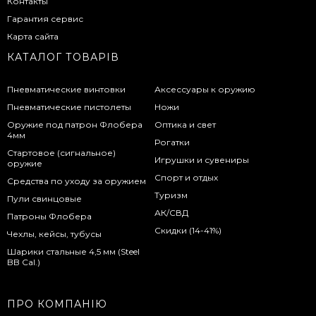
Контакты
Гарантия сервис
Карта сайта
КАТАЛОГ ТОВАРІВ
Пневматические винтовки
Аксессуары к оружию
Пневматические пистолеты
Ножи
Оружие под патрон Флобера
Оптика и свет
4мм
Рогатки
Стартовое (сигнальное)
Игрушки и сувениры
оружие
Спорт и отдых
Средства по уходу за оружием
Туризм
Пули свинцовые
АК/СВД
Патроны Флобера
Скидки (14-41%)
Чехлы, кейсы, тубусы
Шарики стальные 4,5 мм (Steel
BB Cal.)
ПРО КОМПАНІЮ