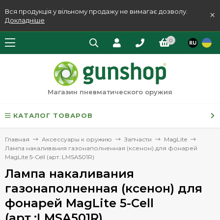
Вся продукція у вільному продажу не вимагає дозволу.
×
Докладніше
0
Магазин пневматического оружия
КАТАЛОГ ТОВАРОВ
Главная
Аксессуары к оружию
Запчасти
MagLite
Лампа накаливания газонаполненная (ксенон) для фонарей
MagLite 5-Cell (арт.:LMSA501R)
Лампа накаливания
газонаполненная (ксенон) для
фонарей MagLite 5-Cell
(арт.:LMSA501R)