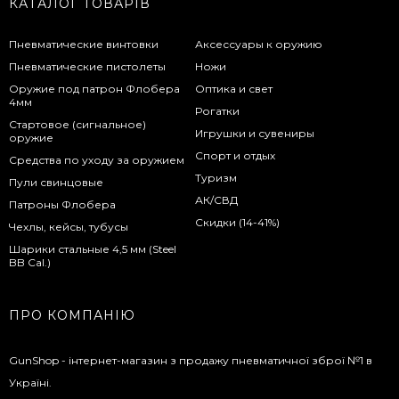
КАТАЛОГ ТОВАРІВ
Пневматические винтовки
Аксессуары к оружию
Пневматические пистолеты
Ножи
Оружие под патрон Флобера
Оптика и свет
4мм
Рогатки
Стартовое (сигнальное)
Игрушки и сувениры
оружие
Спорт и отдых
Средства по уходу за оружием
Туризм
Пули свинцовые
АК/СВД
Патроны Флобера
Скидки (14-41%)
Чехлы, кейсы, тубусы
Шарики стальные 4,5 мм (Steel
BB Cal.)
ПРО КОМПАНІЮ
GunShop - інтернет-магазин з продажу пневматичної зброї №1 в
Україні.