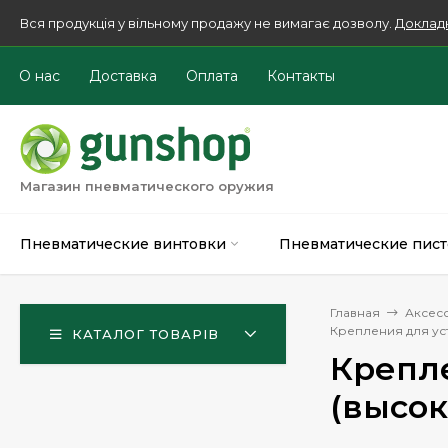
Вся продукція у вільному продажу не вимагає дозволу.
Доклад
О нас
Доставка
Оплата
Контакты
Магазин пневматического оружия
Пневматические винтовки
Пневматические пист
Главная
Аксес
Крепления для ус
КАТАЛОГ ТОВАРІВ
Крепле
(высо