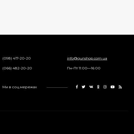
Средство для ухода
за оружием Ballistol
Spray , 50 мл.
175 грн.
Средство для ухода
за оружием Ballistol
Spray , 200 мл.
(098) 417-20-20
info@gunshop.com.ua
340 грн.
(066) 482-20-20
Пн-Пт 11:00—16:00
Манжета поршня для
Ми в соц.мережах
винтовки Gamo
Hunter 1250
200 грн.