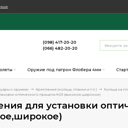
ніше
(098) 417-20-20
(066) 482-20-20
олеты
Оружие под патрон Флобера 4мм
Стар
суары к оружию
Крепления (кольца, планки и т.п.)
Кольца на пл
тановки оптического прицела К03 (высокое,широкое)
ния для установки опти
кое,широкое)