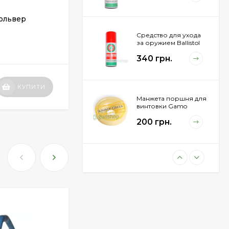
АРТИКУЛ:
1057.00.20
ольвер
Пули Шершень DS-0.40 g (600шт.)
Средство для ухода
за оружием Ballistol
НЕТ В НАЛИЧИИ
Spray , 200 мл.
340 грн.
90 грн.
КУПИТИ
КУПИТИ
Манжета поршня для
винтовки Gamo
Hunter 1250
200 грн.
Пневматическая
винтовка Beretta Cx4
Storm
11 100 грн.
Пули JSB "Exact