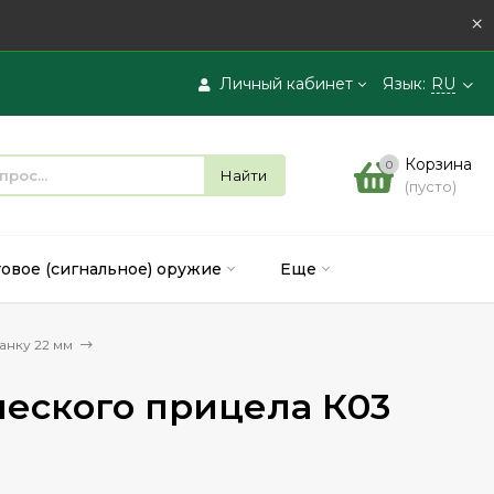
×
Личный кабинет
Язык:
RU
Вход
Корзина
0
Найти
(пусто)
Регистрация
товое (сигнальное) оружие
Еще
анку 22 мм
ческого прицела К03