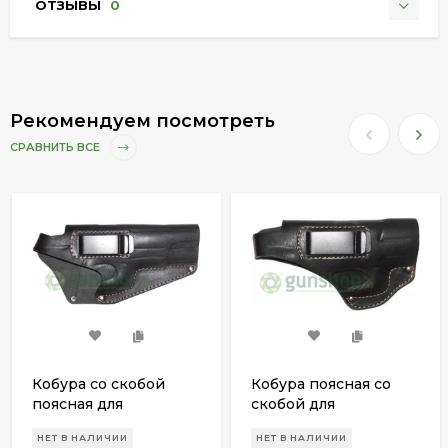
ОТЗЫВЫ
0
Рекомендуем посмотреть
СРАВНИТЬ ВСЕ
Кобура со скобой
Кобура поясная со
поясная для
скобой для
пневматического
пневматического
НЕТ В НАЛИЧИИ
НЕТ В НАЛИЧИИ
пистолета Аникс А
пистолета Walther CP