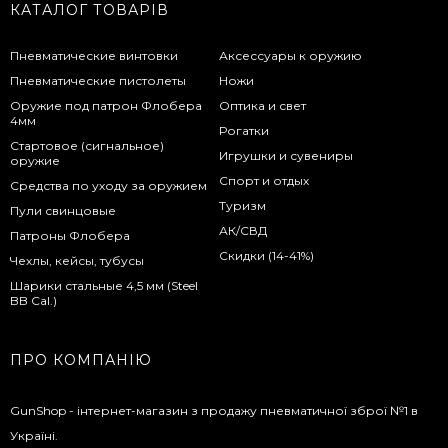
КАТАЛОГ ТОВАРІВ
Пневматические винтовки
Аксессуары к оружию
Пневматические пистолеты
Ножи
Оружие под патрон Флобера
Оптика и свет
4мм
Рогатки
Стартовое (сигнальное)
Игрушки и сувениры
оружие
Спорт и отдых
Средства по уходу за оружием
Туризм
Пули свинцовые
АК/СВД
Патроны Флобера
Скидки (14-41%)
Чехлы, кейсы, тубусы
Шарики стальные 4,5 мм (Steel
BB Cal.)
ПРО КОМПАНІЮ
GunShop - інтернет-магазин з продажу пневматичної зброї №1 в
Україні.